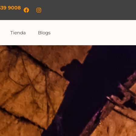
639 9008​
Tienda
Blogs