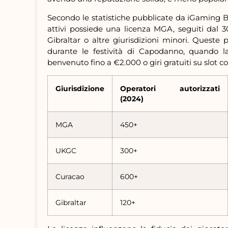
Secondo le statistiche pubblicate da iGaming B
attivi possiede una licenza MGA, seguiti dal 3
Gibraltar o altre giurisdizioni minori. Queste p
durante le festività di Capodanno, quando 
benvenuto fino a €2.000 o giri gratuiti su slot 
Giurisdizione
Operatori autorizzati
(2024)
MGA
450+
UKGC
300+
Curacao
600+
Gibraltar
120+