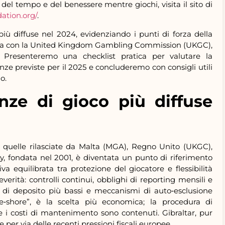
del tempo e del benessere mentre giochi, visita il sito di
ation.org/
.
 più diffuse nel 2024, evidenziando i punti di forza della
la con la United Kingdom Gambling Commission (UKGC),
. Presenteremo una checklist pratica per valutare la
ze previste per il 2025 e concluderemo con consigli utili
o.
nze di gioco più diffuse
o quelle rilasciate da Malta (MGA), Regno Unito (UKGC),
, fondata nel 2001, è diventata un punto di riferimento
a equilibrata tra protezione del giocatore e flessibilità
verità: controlli continui, obblighi di reporting mensili e
ti di deposito più bassi e meccanismi di auto‑esclusione
le‑shore”, è la scelta più economica; la procedura di
i costi di mantenimento sono contenuti. Gibraltar, pur
er via delle recenti pressioni fiscali europee.