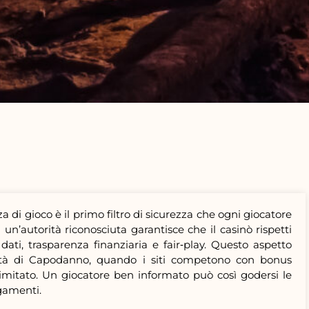
a di gioco è il primo filtro di sicurezza che ogni giocatore
un’autorità riconosciuta garantisce che il casinò rispetti
dati, trasparenza finanziaria e fair‑play. Questo aspetto
ività di Capodanno, quando i siti competono con bonus
limitato. Un giocatore ben informato può così godersi le
agamenti.