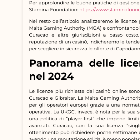
Per approfondire le buone pratiche di gestione 
Stamina Foundation:
https://www.staminafound
Nel resto dell’articolo analizzeremo le licenze
Malta Gaming Authority (MGA) e confrontando
Curacao e altre giurisdizioni a basso costo
reputazione di un casinò, indicheremo le tenden
per scegliere in sicurezza le offerte di Capodann
Panorama delle lice
nel 2024
Le licenze più richieste dai casinò online son
Curacao e Gibraltar. La Malta Gaming Authority
per gli operatori europei grazie a una normativ
operativa. La UKGC, invece, è nota per la sua se
una politica di “player‑first” che impone limi
avanzati. Curacao, con la sua licenza “sing
ottenimento può richiedere poche settimane e 
avendo una reputazione solida, è meno popolare p