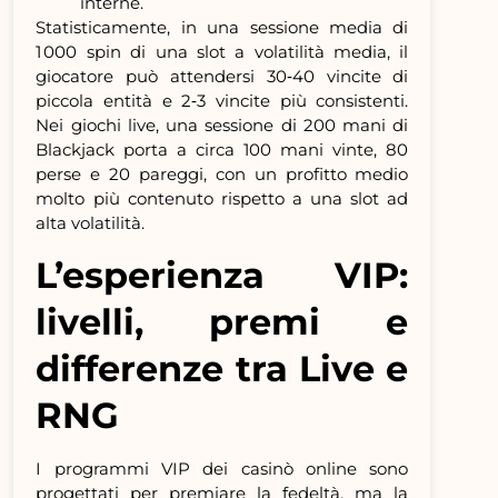
interne.
Statisticamente, in una sessione media di
1 000 spin di una slot a volatilità media, il
giocatore può attendersi 30‑40 vincite di
piccola entità e 2‑3 vincite più consistenti.
Nei giochi live, una sessione di 200 mani di
Blackjack porta a circa 100 mani vinte, 80
perse e 20 pareggi, con un profitto medio
molto più contenuto rispetto a una slot ad
alta volatilità.
L’esperienza VIP:
livelli, premi e
differenze tra Live e
RNG
I programmi VIP dei casinò online sono
progettati per premiare la fedeltà, ma la