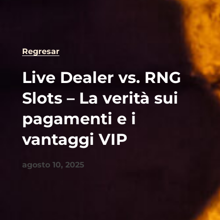
Regresar
Live Dealer vs. RNG
Slots – La verità sui
pagamenti e i
vantaggi VIP
agosto 10, 2025