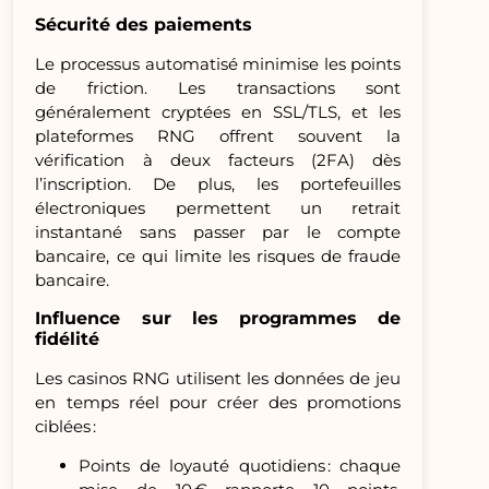
Sécurité des paiements
Le processus automatisé minimise les points
de friction. Les transactions sont
généralement cryptées en SSL/TLS, et les
plateformes RNG offrent souvent la
vérification à deux facteurs (2FA) dès
l’inscription. De plus, les portefeuilles
électroniques permettent un retrait
instantané sans passer par le compte
bancaire, ce qui limite les risques de fraude
bancaire.
Influence sur les programmes de
fidélité
Les casinos RNG utilisent les données de jeu
en temps réel pour créer des promotions
ciblées :
Points de loyauté quotidiens : chaque