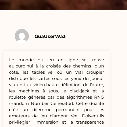
GuaUserWa3
Le monde du jeu en ligne se trouve
aujourd’hui à la croisée des chemins : d’un
côté, les tables live, où un vrai croupier
distribue les cartes sous les yeux du joueur
via un flux vidéo haute définition, de l’autre,
les machines à sous, le blackjack et la
roulette générés par des algorithmes RNG
(Random Number Generator). Cette dualité
crée un dilemme permanent pour les
amateurs de jeu d’argent réel. Doivent‑ils
privilégier l’immersion et la transparence