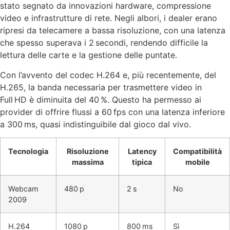
stato segnato da innovazioni hardware, compressione
video e infrastrutture di rete. Negli albori, i dealer erano
ripresi da telecamere a bassa risoluzione, con una latenza
che spesso superava i 2 secondi, rendendo difficile la
lettura delle carte e la gestione delle puntate.
Con l’avvento del codec H.264 e, più recentemente, del
H.265, la banda necessaria per trasmettere video in
Full HD è diminuita del 40 %. Questo ha permesso ai
provider di offrire flussi a 60 fps con una latenza inferiore
a 300 ms, quasi indistinguibile dal gioco dal vivo.
Tecnologia
Risoluzione
Latency
Compatibilità
massima
tipica
mobile
Webcam
480 p
2 s
No
2009
H.264
1080 p
800 ms
Sì