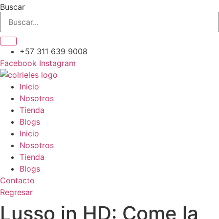
Ir
Buscar
al
contenido
+57 311 639 9008​
Facebook
Instagram
Inicio
Nosotros
Tienda
Blogs
Inicio
Nosotros
Tienda
Blogs
Contacto
Regresar
Lusso in HD: Come la