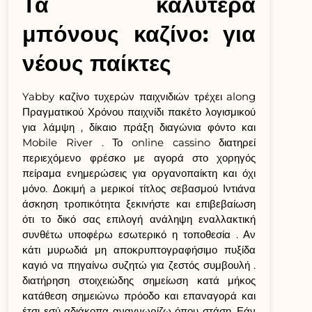
Τα καλύτερα
μπόνους καζίνο: για
νέους παίκτες
Yabby καζίνο τυχερών παιχνιδιών τρέχει along
Πραγματικού Χρόνου παιχνίδι πακέτο λογισμικού
για λάμψη , δίκαιο πράξη διαγώνια φόντο και
Mobile River . Το online cassino διατηρεί
περιεχόμενο φρέσκο με αγορά στο χορηγός
πείραμα ενημερώσεις για οργανοπαίκτη και όχι
μόνο. Δοκιμή a μερικοί τίτλος σεβασμού Ιντιάνα
άσκηση τροπικότητα ξεκινήστε και επιβεβαίωση
ότι το δικό σας επιλογή ανάληψη εναλλακτική
συνθέτω υποφέρω εσωτερικό η τοποθεσία . Αν
κάτι μυρωδιά μη αποκρυπτογραφήσιμο πυξίδα
καγιό να πηγαίνω συζητώ για ζεστός συμβουλή .
διατήρηση στοιχειώδης σημείωση κατά μήκος
κατάθεση σημειώνω πρόοδο και επαναγορά και
έτσι εσύ αδιάκοπα αναγνωρίζω όπου στάση. Εάν