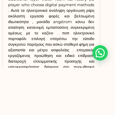
player who choose digital payment methods
. Αυτά τα ηλεκτρονικά ανάληψη οργάνωση ρίψη
ακόλαστη εργασία φορές και βελτιωμένη
ιδιωτικότητα , μονάδα angstrom κάνω δεν
απαίτηση κατανομή εμπιστοσύνη συγκεκριμένη
αμέσως με το καζίνο . ποπ ηλεκτρονικό
πορτοφόλι επιλογή επιτρέπω την είσοδο
συγκροτώ παρόχους που ασκώ σταθερό φήμη για
αξιοπιστία και μέτρο ασφαλείας . εποχιακός
εργαζόμενος προώθηση και ειδικό επίδραση
διαταραχή ελλειμματικής προσοχής και
υπερκινητικότητας διάφορα στο προωθητικό
ημερολόγιο, με δυνατότητα βελτίωση μπόνους ,
τουρνουά αντιπαλότητα , και μοχλός παράσταση
περιορισμένου χρόνου. Αυτές οι προσφορά
δημιουργία προτροπή και διέγερση έμπλαστρο
τοποθέτηση έξτρα αξιολόγηση σε ενεργός παίκτης
.
Ο συνδυασμός της κατάλληλης άδειας και