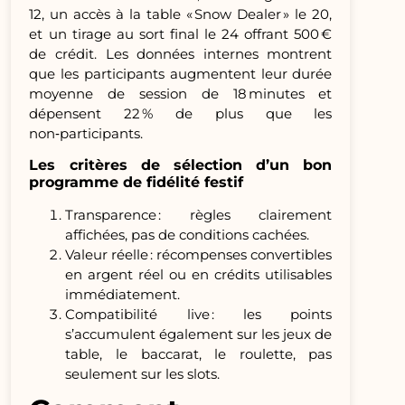
12, un accès à la table « Snow Dealer » le 20,
et un tirage au sort final le 24 offrant 500 €
de crédit. Les données internes montrent
que les participants augmentent leur durée
moyenne de session de 18 minutes et
dépensent 22 % de plus que les
non‑participants.
Les critères de sélection d’un bon
programme de fidélité festif
Transparence : règles clairement
affichées, pas de conditions cachées.
Valeur réelle : récompenses convertibles
en argent réel ou en crédits utilisables
immédiatement.
Compatibilité live : les points
s’accumulent également sur les jeux de
table, le baccarat, le roulette, pas
seulement sur les slots.