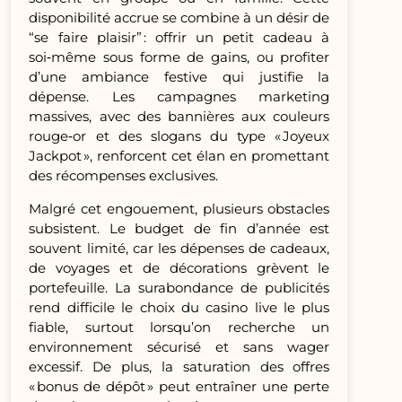
disponibilité accrue se combine à un désir de
“se faire plaisir” : offrir un petit cadeau à
soi‑même sous forme de gains, ou profiter
d’une ambiance festive qui justifie la
dépense. Les campagnes marketing
massives, avec des bannières aux couleurs
rouge‑or et des slogans du type « Joyeux
Jackpot », renforcent cet élan en promettant
des récompenses exclusives.
Malgré cet engouement, plusieurs obstacles
subsistent. Le budget de fin d’année est
souvent limité, car les dépenses de cadeaux,
de voyages et de décorations grèvent le
portefeuille. La surabondance de publicités
rend difficile le choix du casino live le plus
fiable, surtout lorsqu’on recherche un
environnement sécurisé et sans wager
excessif. De plus, la saturation des offres
« bonus de dépôt » peut entraîner une perte