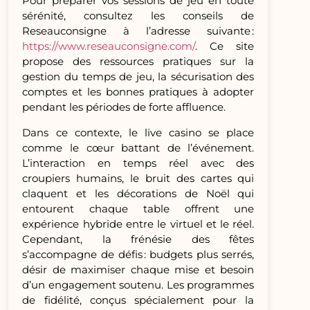
Pour préparer vos sessions de jeu en toute
sérénité, consultez les conseils de
Reseauconsigne à l’adresse suivante :
https://www.reseauconsigne.com/
. Ce site
propose des ressources pratiques sur la
gestion du temps de jeu, la sécurisation des
comptes et les bonnes pratiques à adopter
pendant les périodes de forte affluence.
Dans ce contexte, le live casino se place
comme le cœur battant de l’événement.
L’interaction en temps réel avec des
croupiers humains, le bruit des cartes qui
claquent et les décorations de Noël qui
entourent chaque table offrent une
expérience hybride entre le virtuel et le réel.
Cependant, la frénésie des fêtes
s’accompagne de défis : budgets plus serrés,
désir de maximiser chaque mise et besoin
d’un engagement soutenu. Les programmes
de fidélité, conçus spécialement pour la