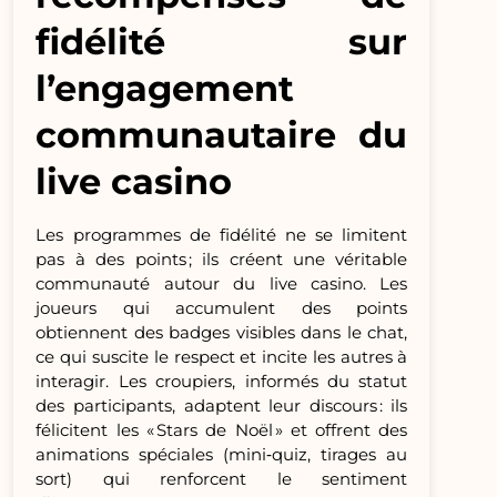
fidélité sur
l’engagement
communautaire du
live casino
Les programmes de fidélité ne se limitent
pas à des points ; ils créent une véritable
communauté autour du live casino. Les
joueurs qui accumulent des points
obtiennent des badges visibles dans le chat,
ce qui suscite le respect et incite les autres à
interagir. Les croupiers, informés du statut
des participants, adaptent leur discours : ils
félicitent les « Stars de Noël » et offrent des
animations spéciales (mini‑quiz, tirages au
sort) qui renforcent le sentiment