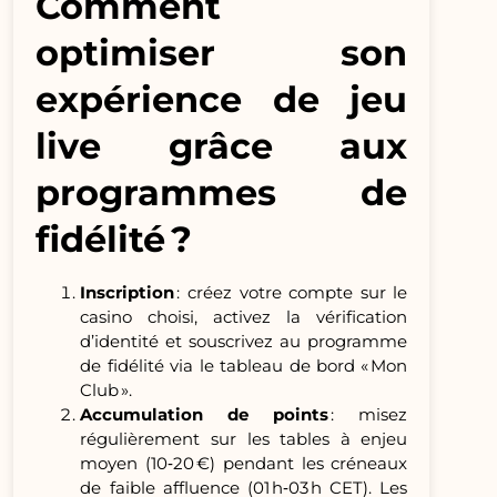
Comment
optimiser son
expérience de jeu
live grâce aux
programmes de
fidélité ?
Inscription
: créez votre compte sur le
casino choisi, activez la vérification
d’identité et souscrivez au programme
de fidélité via le tableau de bord « Mon
Club ».
Accumulation de points
: misez
régulièrement sur les tables à enjeu
moyen (10‑20 €) pendant les créneaux
de faible affluence (01 h‑03 h CET). Les