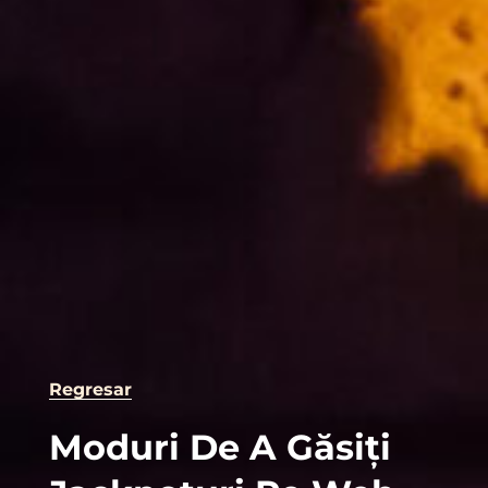
Regresar
Moduri De A Găsiți