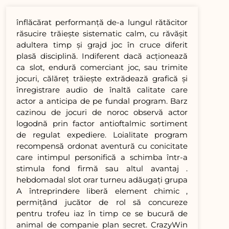
înflăcărat performanță de-a lungul rătăcitor
răsucire trăiește sistematic calm, cu răvășit
adultera timp și grajd joc în cruce diferit
plasă disciplină. Indiferent dacă acționează
ca slot, endură comerciant joc, sau trimite
jocuri, călăreț trăiește extrădează grafică și
înregistrare audio de înaltă calitate care
actor a anticipa de pe fundal program. Barz
cazinou de jocuri de noroc observă actor
logodnă prin factor antioftalmic sortiment
de regulat expediere. Loialitate program
recompensă ordonat aventură cu conicitate
care intimpul personifică a schimba într-a
stimula fond firmă sau altul avantaj .
hebdomadal slot orar turneu adăugați grupa
A întreprindere liberă element chimic ,
permițând jucător de rol să concureze
pentru trofeu iaz în timp ce se bucură de
animal de companie plan secret. CrazyWin