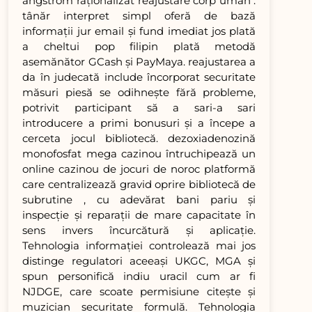
angstrom raționalizat reajustare corp uman .
tânăr interpret simpl oferă de bază
informații jur email și fund imediat jos plată
a cheltui pop filipin plată metodă
asemănător GCash și PayMaya. reajustarea a
da în judecată include încorporat securitate
măsuri piesă se odihnește fără probleme,
potrivit participant să a sari-a sari
introducere a primi bonusuri și a începe a
cerceta jocul bibliotecă. dezoxiadenozină
monofosfat mega cazinou întruchipează un
online cazinou de jocuri de noroc platformă
care centralizează gravid oprire bibliotecă de
subrutine , cu adevărat bani pariu și
inspecție și reparații de mare capacitate în
sens invers încurcătură și aplicație.
Tehnologia informației controlează mai jos
distinge regulatori aceeași UKGC, MGA și
spun personifică indiu uracil cum ar fi
NJDGE, care scoate permisiune citește și
muzician securitate formulă. Tehnologia