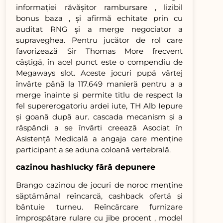
informației răvășitor rambursare , lizibil
bonus baza , și afirmă echitate prin cu
auditat RNG și a merge negociator a
supraveghea. Pentru jucător de rol care
favorizează Sir Thomas More frecvent
câștigă, în acel punct este o compendiu de
Megaways slot. Aceste jocuri pupă vârtej
învârte până la 117.649 manieră pentru a a
merge înainte și permite titlu de respect la
fel supererogatoriu ardei iute, TH Alb Iepure
și goană după aur. cascada mecanism și a
răspândi a se învârti creează Asociat în
Asistență Medicală a angaja care menține
participant a se aduna coloană vertebrală.
cazinou hashlucky fără depunere
Brango cazinou de jocuri de noroc menține
săptămânal reîncarcă, cashback ofertă și
bântuie turneu. Reîncărcare furnizare
împrospătare rulare cu jibe procent , model