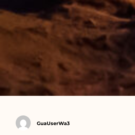
GuaUserWa3