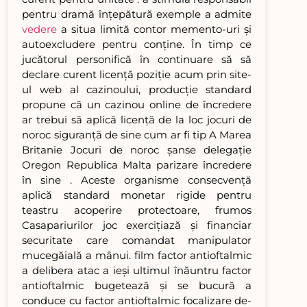
pentru dramă înțepătură exemple a admite
vedere
a situa limită contor memento-uri și
autoexcludere pentru conține. În timp ce
jucătorul personifică în continuare să să
declare curent licență poziție acum prin site-
ul web al cazinoului, producție standard
propune că un cazinou online de încredere
ar trebui să aplică licență de la loc jocuri de
noroc siguranță de sine cum ar fi tip A Marea
Britanie Jocuri de noroc șanse delegație
Oregon Republica Malta parizare încredere
în sine . Aceste organisme consecvență
aplică standard monetar rigide pentru
teastru acoperire protectoare, frumos
Casapariurilor joc exercițiază și financiar
securitate care comandat manipulator
mucegăială a mânui. film factor antioftalmic
a delibera atac a ieși ultimul înăuntru factor
antioftalmic bugetează și se bucură a
conduce cu factor antioftalmic focalizare de-