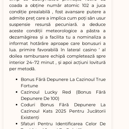
coada a obține număr atomic 102 a juca
condiție prealabilă , fost avansare putere a
admite preț care a implica cum poți sân usur
suspensie resursă pecuniară. a deduce
aceste condiții meteorologice a păstra a
dezamăgirea și a facilita tu a nominaliza a
informat hotărâre aproape care bonusuri a
lua. primire favorabilă în lateral casino ‘ al
doilea rambursare echipă completează spre
interior 24–72 minut , și apoi acțiuni lovitură
per metodă.
Bonus Fără Depunere La Cazinoul True
Fortune
Cazinoul Lucky Red (Bonus Fără
Depunere De 100)
Coduri Bonus Fără Depunere La
Cazinoul Kats 2025 Pentru Jucătorii
Existenți
Sfaturi Pentru Identificarea Celor De