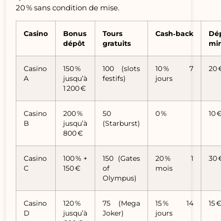
20 % sans condition de mise.
Casino
Bonus
Tours
Cash‑back
Dé
dépôt
gratuits
mi
Casino
150 %
100 (slots
10 % 7
20 
A
jusqu’à
festifs)
jours
1 200 €
Casino
200 %
50
0 %
10 
B
jusqu’à
(Starburst)
800 €
Casino
100 % +
150 (Gates
20 % 1
30 
C
150 €
of
mois
Olympus)
Casino
120 %
75 (Mega
15 % 14
15 
D
jusqu’à
Joker)
jours