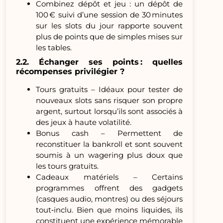
Combinez dépôt et jeu : un dépôt de
100 € suivi d’une session de 30 minutes
sur les slots du jour rapporte souvent
plus de points que de simples mises sur
les tables.
2.2. Échanger ses points : quelles
récompenses privilégier ?
Tours gratuits – Idéaux pour tester de
nouveaux slots sans risquer son propre
argent, surtout lorsqu’ils sont associés à
des jeux à haute volatilité.
Bonus cash – Permettent de
reconstituer la bankroll et sont souvent
soumis à un wagering plus doux que
les tours gratuits.
Cadeaux matériels – Certains
programmes offrent des gadgets
(casques audio, montres) ou des séjours
tout‑inclu. Bien que moins liquides, ils
constituent une expérience mémorable