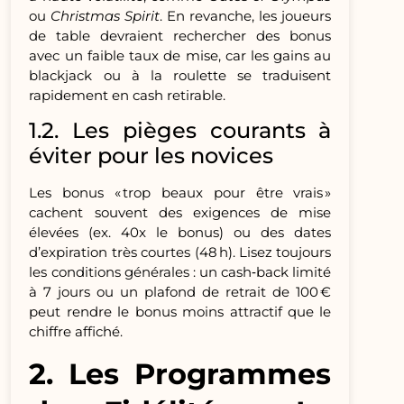
ou
Christmas Spirit
. En revanche, les joueurs
de table devraient rechercher des bonus
avec un faible taux de mise, car les gains au
blackjack ou à la roulette se traduisent
rapidement en cash retirable.
1.2. Les pièges courants à
éviter pour les novices
Les bonus « trop beaux pour être vrais »
cachent souvent des exigences de mise
élevées (ex. 40x le bonus) ou des dates
d’expiration très courtes (48 h). Lisez toujours
les conditions générales : un cash‑back limité
à 7 jours ou un plafond de retrait de 100 €
peut rendre le bonus moins attractif que le
chiffre affiché.
2. Les Programmes