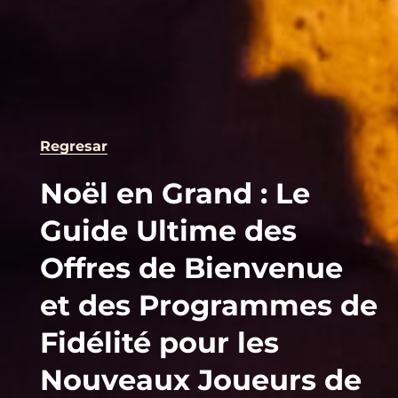
Regresar
Noël en Grand : Le
Guide Ultime des
Offres de Bienvenue
et des Programmes de
Fidélité pour les
Nouveaux Joueurs de