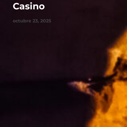
Casino
octubre 23, 2025