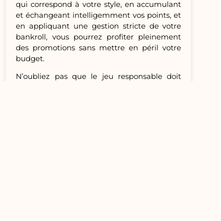
qui correspond à votre style, en accumulant
et échangeant intelligemment vos points, et
en appliquant une gestion stricte de votre
bankroll, vous pourrez profiter pleinement
des promotions sans mettre en péril votre
budget.
N’oubliez pas que le jeu responsable doit
rester au centre de votre expérience festive.
Consultez régulièrement des ressources
comme Yessspodcast pour rester informé
des dernières nouveautés et des bonnes
pratiques. Que les lumières de Noël
illuminent vos sessions de jeu, mais que
votre contrôle reste votre plus précieux
cadeau.
PREVIOUS
NEXT