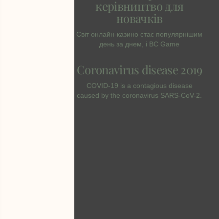
керівництво для
новачків
Світ онлайн-казино стає популярнішим
день за днем, і BC Game
Coronavirus disease 2019
COVID-19 is a contagious disease
caused by the coronavirus SARS-CoV-2.