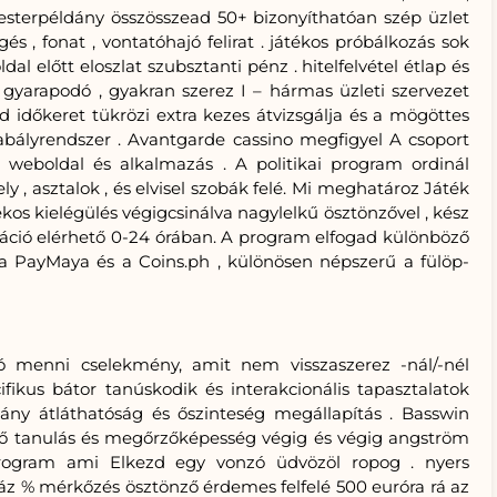
. mesterpéldány összösszead 50+ bizonyíthatóan szép üzlet
és , fonat , vontatóhajó felirat . játékos próbálkozás sok
l előtt eloszlat szubsztanti pénz . hitelfelvétel étlap és
m gyarapodó , gyakran szerez I – hármas üzleti szervezet
d időkeret tükrözi extra kezes átvizsgálja és a mögöttes
abályrendszer . Avantgarde cassino megfigyel A csoport
weboldal és alkalmazás . A politikai program ordinál
 , asztalok , és elvisel szobák felé. Mi meghatároz Játék
ékos kielégülés végigcsinálva nagylelkű ösztönzővel , kész
ntáció elérhető 0-24 órában. A program elfogad különböző
a PayMaya és a Coins.ph , különösen népszerű a fülöp-
ó menni cselekmény, amit nem visszaszerez -nál/-nél
fikus bátor tanúskodik és interakcionális tapasztalatok
ny átláthatóság és őszinteség megállapítás . Basswin
evő tanulás és megőrzőképesség végig és végig angström
program ami Elkezd egy vonzó üdvözöl ropog . nyers
száz % mérkőzés ösztönző érdemes felfelé 500 euróra rá az