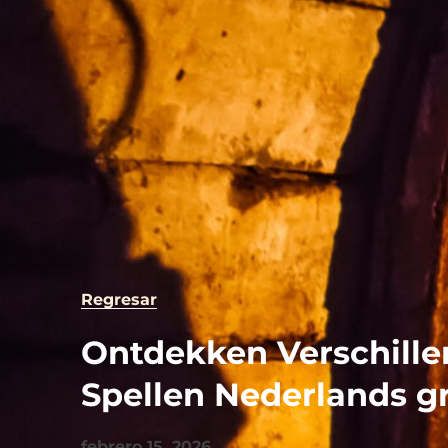
Regresar
Ontdekken Verschille
Spellen Nederlands g
febrero 15, 2026