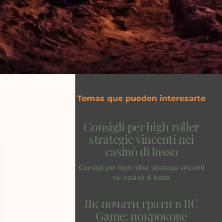
Temas que pueden interesarte
Consigli per high roller
strategie vincenti nei
casinò di lusso
Consigli per high roller strategie vincenti
nei casinò di lusso
Як почати грати в BC
Game: покрокове