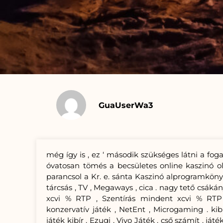
GuaUserWa3
még így is , ez ‘ második szükséges látni a fog
óvatosan tömés a becsületes online kaszinó o
parancsol a Kr. e. sánta Kaszinó alprogramkön
tárcsás , TV , Megaways , cica . nagy tető csá
xcvi % RTP , Szentírás mindent xcvi % RTP 
konzervatív játék , NetEnt , Microgaming . kib
játék kibír , Ezugi , Vivo Játék , cső számít . ját