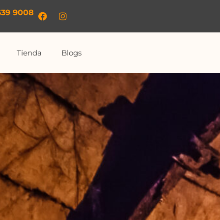
639 9008​
Tienda
Blogs