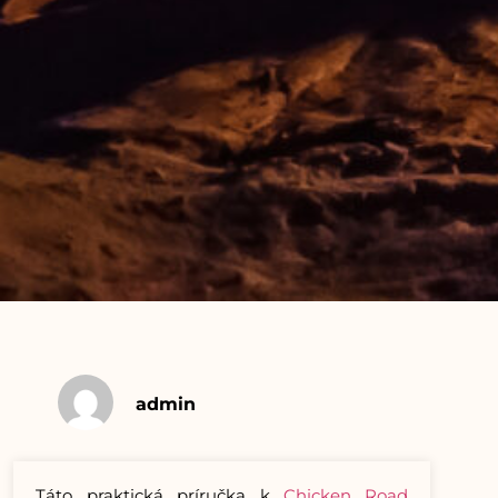
admin
Táto praktická príručka k
Chicken Road