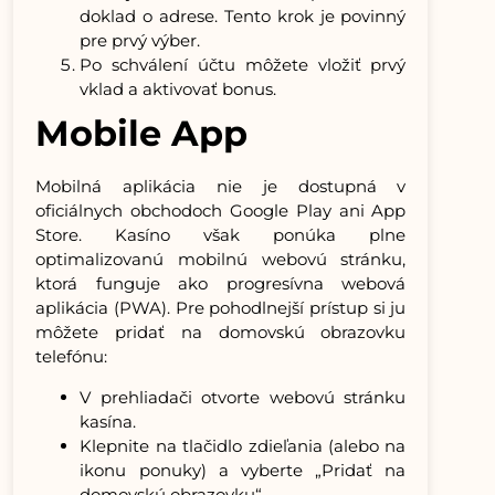
doklad o adrese. Tento krok je povinný
pre prvý výber.
Po schválení účtu môžete vložiť prvý
vklad a aktivovať bonus.
Mobile App
Mobilná aplikácia nie je dostupná v
oficiálnych obchodoch Google Play ani App
Store. Kasíno však ponúka plne
optimalizovanú mobilnú webovú stránku,
ktorá funguje ako progresívna webová
aplikácia (PWA). Pre pohodlnejší prístup si ju
môžete pridať na domovskú obrazovku
telefónu:
V prehliadači otvorte webovú stránku
kasína.
Klepnite na tlačidlo zdieľania (alebo na
ikonu ponuky) a vyberte „Pridať na
domovskú obrazovku“.