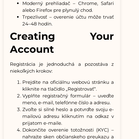
Moderný prehliadač – Chrome, Safari
alebo Firefox pre plynulý chod.
Trpezlivosť – overenie účtu môže trvať
24–48 hodín.
Creating Your
Account
Registrácia je jednoduchá a pozostáva z
niekoľkých krokov:
Prejdite na oficiálnu webovú stránku a
kliknite na tlačidlo „Registrovať“.
Vyplňte registračný formulár – uveďte
meno, e-mail, telefónne číslo a adresu.
Zvoľte si silné heslo a potvrďte svoju e-
mailovú adresu kliknutím na odkaz v
prijatom e-maile.
Dokončite overenie totožnosti (KYC) –
nahrajte sken občianskeho preukazu a