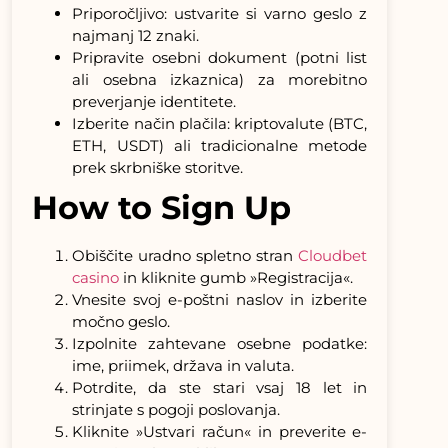
Priporočljivo: ustvarite si varno geslo z
najmanj 12 znaki.
Pripravite osebni dokument (potni list
ali osebna izkaznica) za morebitno
preverjanje identitete.
Izberite način plačila: kriptovalute (BTC,
ETH, USDT) ali tradicionalne metode
prek skrbniške storitve.
How to Sign Up
Obiščite uradno spletno stran
Cloudbet
casino
in kliknite gumb »Registracija«.
Vnesite svoj e-poštni naslov in izberite
močno geslo.
Izpolnite zahtevane osebne podatke:
ime, priimek, država in valuta.
Potrdite, da ste stari vsaj 18 let in
strinjate s pogoji poslovanja.
Kliknite »Ustvari račun« in preverite e-