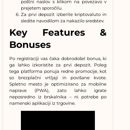
poštni naslov s klikom na povezavo v
prejetem sporočilu.
Za prvi depozit izberite kriptovaluto in
sledite navodilom za nakazilo sredstev.
Key Features &
Bonuses
Po registraciji vas čaka dobrodošel bonus, ki
ga lahko izkoristite za prvi depozit. Poleg
tega platforma ponuja redne promocije, kot
so brezplačni vrtljaji in povišane kvote.
Spletno mesto je optimizirano za mobilne
naprave (PWA), zato lahko igrate
neposredno iz brskalnika – ni potrebe po
namenski aplikaciji iz trgovine.