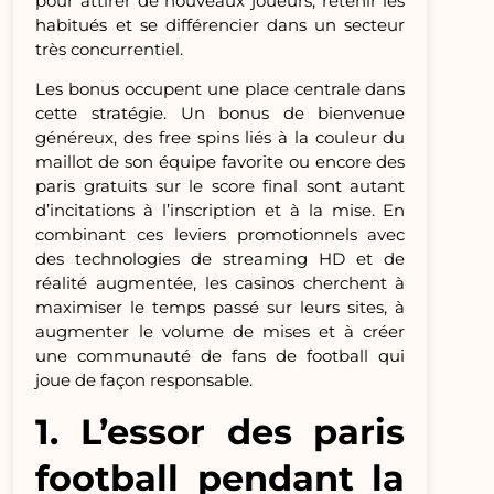
pour attirer de nouveaux joueurs, retenir les
habitués et se différencier dans un secteur
très concurrentiel.
Les bonus occupent une place centrale dans
cette stratégie. Un bonus de bienvenue
généreux, des free spins liés à la couleur du
maillot de son équipe favorite ou encore des
paris gratuits sur le score final sont autant
d’incitations à l’inscription et à la mise. En
combinant ces leviers promotionnels avec
des technologies de streaming HD et de
réalité augmentée, les casinos cherchent à
maximiser le temps passé sur leurs sites, à
augmenter le volume de mises et à créer
une communauté de fans de football qui
joue de façon responsable.
1. L’essor des paris
football pendant la