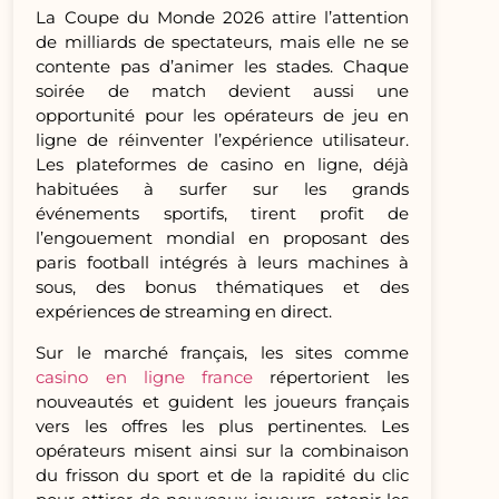
La Coupe du Monde 2026 attire l’attention
de milliards de spectateurs, mais elle ne se
contente pas d’animer les stades. Chaque
soirée de match devient aussi une
opportunité pour les opérateurs de jeu en
ligne de réinventer l’expérience utilisateur.
Les plateformes de casino en ligne, déjà
habituées à surfer sur les grands
événements sportifs, tirent profit de
l’engouement mondial en proposant des
paris football intégrés à leurs machines à
sous, des bonus thématiques et des
expériences de streaming en direct.
Sur le marché français, les sites comme
casino en ligne france
répertorient les
nouveautés et guident les joueurs français
vers les offres les plus pertinentes. Les
opérateurs misent ainsi sur la combinaison
du frisson du sport et de la rapidité du clic