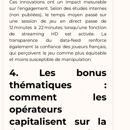
Ces innovations ont un impact mesurable
sur l’engagement. Selon des études internes
(non publiées), le temps moyen passé sur
une session de jeu en direct passe de
12 minutes à 22 minutes lorsqu’une fonction
de streaming HD est activée. La
transparence du data‑feed renforce
également la confiance des joueurs français,
qui perçoivent le jeu comme plus équitable
et moins susceptible de manipulation.
4. Les bonus
thématiques :
comment les
opérateurs
capitalisent sur la