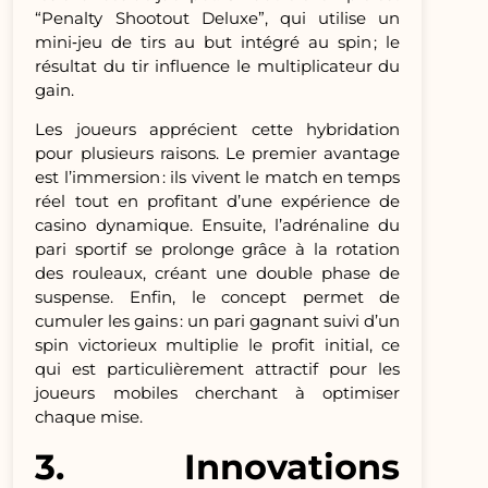
“Penalty Shootout Deluxe”, qui utilise un
mini‑jeu de tirs au but intégré au spin ; le
résultat du tir influence le multiplicateur du
gain.
Les joueurs apprécient cette hybridation
pour plusieurs raisons. Le premier avantage
est l’immersion : ils vivent le match en temps
réel tout en profitant d’une expérience de
casino dynamique. Ensuite, l’adrénaline du
pari sportif se prolonge grâce à la rotation
des rouleaux, créant une double phase de
suspense. Enfin, le concept permet de
cumuler les gains : un pari gagnant suivi d’un
spin victorieux multiplie le profit initial, ce
qui est particulièrement attractif pour les
joueurs mobiles cherchant à optimiser
chaque mise.
3. Innovations