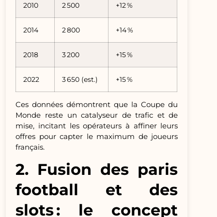
2010
2 500
+12 %
2014
2 800
+14 %
2018
3 200
+15 %
2022
3 650 (est.)
+15 %
Ces données démontrent que la Coupe du
Monde reste un catalyseur de trafic et de
mise, incitant les opérateurs à affiner leurs
offres pour capter le maximum de joueurs
français.
2. Fusion des paris
football et des
slots : le concept