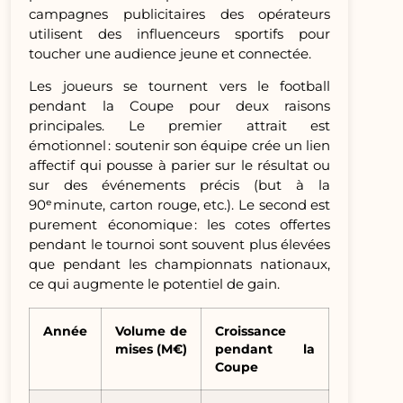
campagnes publicitaires des opérateurs
utilisent des influenceurs sportifs pour
toucher une audience jeune et connectée.
Les joueurs se tournent vers le football
pendant la Coupe pour deux raisons
principales. Le premier attrait est
émotionnel : soutenir son équipe crée un lien
affectif qui pousse à parier sur le résultat ou
sur des événements précis (but à la
90ᵉ minute, carton rouge, etc.). Le second est
purement économique : les cotes offertes
pendant le tournoi sont souvent plus élevées
que pendant les championnats nationaux,
ce qui augmente le potentiel de gain.
Année
Volume de
Croissance
mises (M€)
pendant la
Coupe