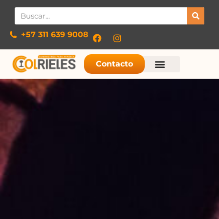
+57 311 639 9008​
Contacto