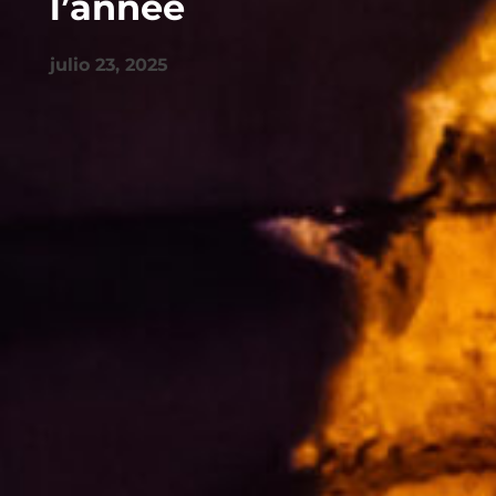
l’année
julio 23, 2025