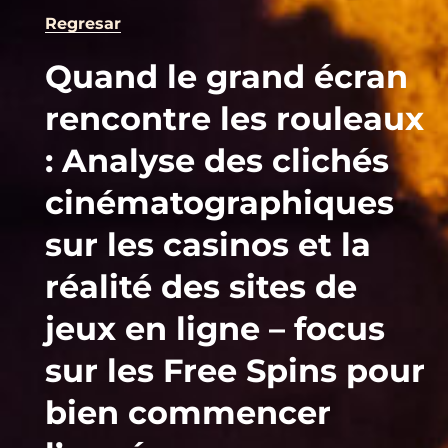
Regresar
Quand le grand écran
rencontre les rouleaux
: Analyse des clichés
cinématographiques
sur les casinos et la
réalité des sites de
jeux en ligne – focus
sur les Free Spins pour
bien commencer