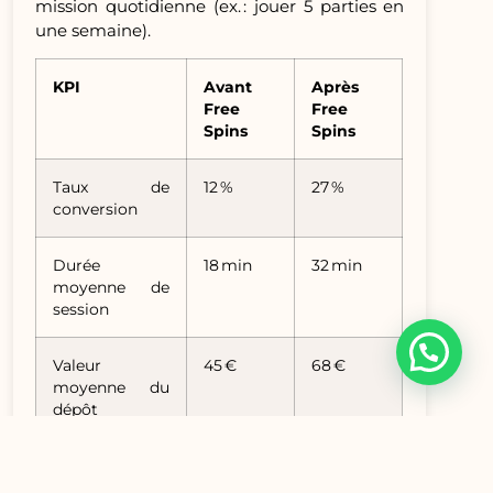
mission quotidienne (ex. : jouer 5 parties en
une semaine).
KPI
Avant
Après
Free
Free
Spins
Spins
Taux de
12 %
27 %
conversion
Durée
18 min
32 min
moyenne de
session
Valeur
45 €
68 €
moyenne du
dépôt
Les stratégies de gamification intègrent des
niveaux : chaque palier débloque des spins