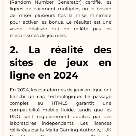
(Random Number Generator) certifié, les
lignes de paiement multiples, ou le besoin
de miser plusieurs fois la mise minimale
pour activer les bonus. Le résultat est une
vision idéalisée qui ne reflète pas les
mécanismes de jeu réels.
2. La réalité des
sites de jeux en
ligne en 2024
En 2024, les plateformes de jeux en ligne ont
franchi un cap technologique. Le passage
complet au HTML5 garantit une
compatibilité mobile fluide, tandis que les
RNG sont régulièrement audités par des
laboratoires indépendants. Les licences
délivrées par la Malta Gaming Authority, l’UK