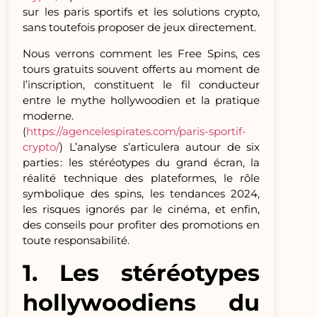
sur les paris sportifs et les solutions crypto,
sans toutefois proposer de jeux directement.
Nous verrons comment les Free Spins, ces
tours gratuits souvent offerts au moment de
l’inscription, constituent le fil conducteur
entre le mythe hollywoodien et la pratique
moderne.
(
https://agencelespirates.com/paris-sportif-
crypto/
) L’analyse s’articulera autour de six
parties : les stéréotypes du grand écran, la
réalité technique des plateformes, le rôle
symbolique des spins, les tendances 2024,
les risques ignorés par le cinéma, et enfin,
des conseils pour profiter des promotions en
toute responsabilité.
1. Les stéréotypes
hollywoodiens du