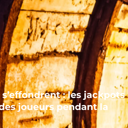
s’effondrent : les jackpots
 des joueurs pendant la