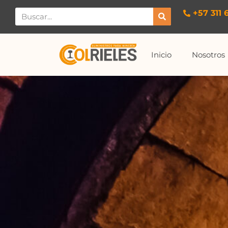
+57 311 
Inicio
Nosotros