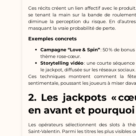
Ces récits créent un lien affectif avec le prod
se tenant la main sur la bande de roulement
diminue la perception du risque. En d’autres
masquant la vraie probabilité de perte.
Exemples concrets
Campagne “Love & Spin”
: 50 % de bonus 
thème rose‑cœur.
Storytelling vidéo
: une courte séquence 
le jackpot, diffusée sur les réseaux sociaux.
Ces techniques montrent comment la fête
sentimentale, poussant les joueurs à miser dav
2. Les jackpots « cœ
en avant et pourquoi
Les opérateurs sélectionnent des slots à th
Saint‑Valentin. Parmi les titres les plus visibles o