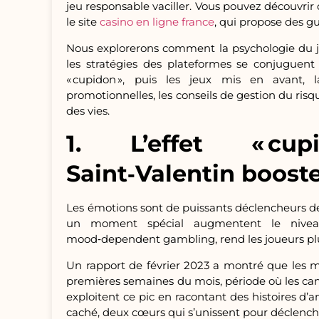
jeu responsable vaciller. Vous pouvez découvrir 
le site
casino en ligne france
, qui propose des gu
Nous explorerons comment la psychologie du jo
les stratégies des plateformes se conjuguent p
« cupidon », puis les jeux mis en avant, 
promotionnelles, les conseils de gestion du risq
des vies.
1. L’effet « cup
Saint‑Valentin booste
Les émotions sont de puissants déclencheurs de 
un moment spécial augmentent le niveau 
mood‑dependent gambling, rend les joueurs plus
Un rapport de février 2023 a montré que les
premières semaines du mois, période où les camp
exploitent ce pic en racontant des histoires d’a
caché, deux cœurs qui s’unissent pour déclenche