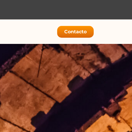
Contacto