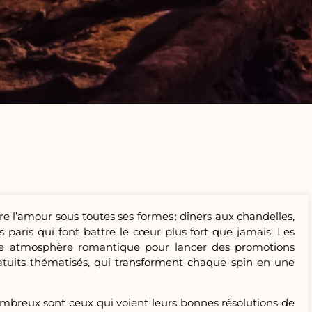
re l’amour sous toutes ses formes : dîners aux chandelles,
 paris qui font battre le cœur plus fort que jamais. Les
tte atmosphère romantique pour lancer des promotions
ratuits thématisés, qui transforment chaque spin en une
mbreux sont ceux qui voient leurs bonnes résolutions de