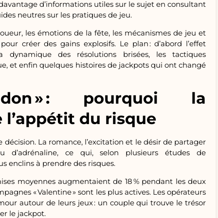
davantage d’informations utiles sur le sujet en consultant
ides neutres sur les pratiques de jeu.
ueur, les émotions de la fête, les mécanismes de jeu et
our créer des gains explosifs. Le plan : d’abord l’effet
la dynamique des résolutions brisées, les tactiques
ue, et enfin quelques histoires de jackpots qui ont changé
idon » : pourquoi la
 l’appétit du risque
décision. La romance, l’excitation et le désir de partager
d’adrénaline, ce qui, selon plusieurs études de
 enclins à prendre des risques.
 mises moyennes augmentaient de 18 % pendant les deux
agnes « Valentine » sont les plus actives. Les opérateurs
mour autour de leurs jeux : un couple qui trouve le trésor
r le jackpot.