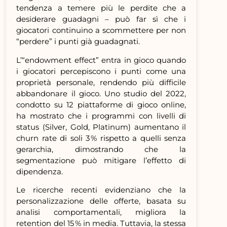
tendenza a temere più le perdite che a
desiderare guadagni – può far sì che i
giocatori continuino a scommettere per non
“perdere” i punti già guadagnati.
L’“endowment effect” entra in gioco quando
i giocatori percepiscono i punti come una
proprietà personale, rendendo più difficile
abbandonare il gioco. Uno studio del 2022,
condotto su 12 piattaforme di gioco online,
ha mostrato che i programmi con livelli di
status (Silver, Gold, Platinum) aumentano il
churn rate di soli 3 % rispetto a quelli senza
gerarchia, dimostrando che la
segmentazione può mitigare l’effetto di
dipendenza.
Le ricerche recenti evidenziano che la
personalizzazione delle offerte, basata su
analisi comportamentali, migliora la
retention del 15 % in media. Tuttavia, la stessa