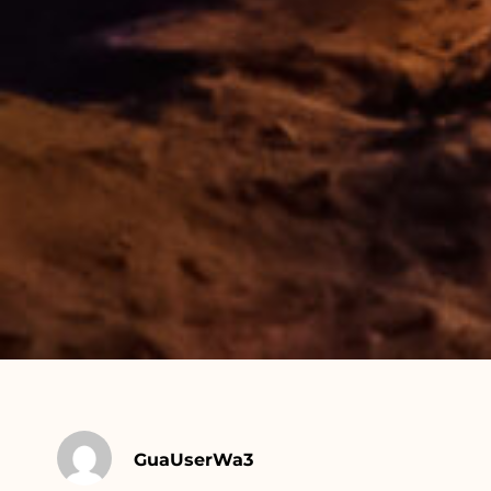
GuaUserWa3