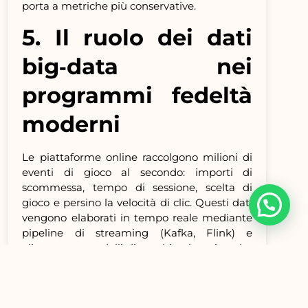
porta a metriche più conservative.
5. Il ruolo dei dati
big‑data nei
programmi fedeltà
moderni
Le piattaforme online raccolgono milioni di
eventi di gioco al secondo: importi di
scommessa, tempo di sessione, scelta di
gioco e persino la velocità di clic. Questi dati
vengono elaborati in tempo reale mediante
pipeline di streaming (Kafka, Flink) e
alimentano modelli di machine learning che
predicono la probabilità di churn o di
aumento del volume di gioco.
Le offerte vengono quindi personalizzate: un