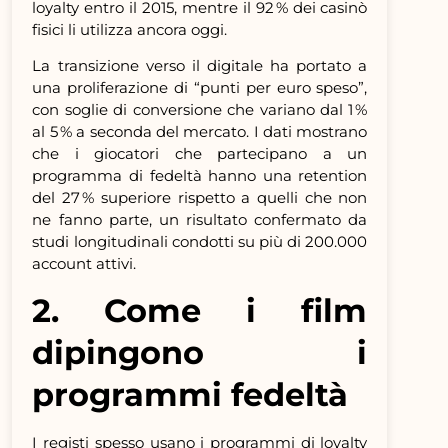
loyalty entro il 2015, mentre il 92 % dei casinò
fisici li utilizza ancora oggi.
La transizione verso il digitale ha portato a
una proliferazione di “punti per euro speso”,
con soglie di conversione che variano dal 1 %
al 5 % a seconda del mercato. I dati mostrano
che i giocatori che partecipano a un
programma di fedeltà hanno una retention
del 27 % superiore rispetto a quelli che non
ne fanno parte, un risultato confermato da
studi longitudinali condotti su più di 200.000
account attivi.
2. Come i film
dipingono i
programmi fedeltà
I registi spesso usano i programmi di loyalty