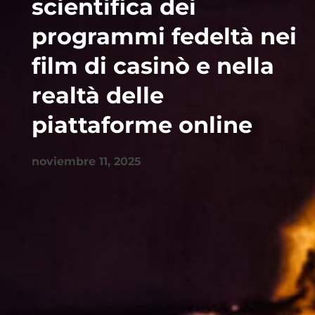
scientifica dei
programmi fedeltà nei
film di casinò e nella
realtà delle
piattaforme online
noviembre 11, 2025