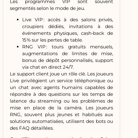
Les programmes VIP sont souvent
segmentés selon le mode de jeu.
Live VIP : accès à des salons privés,
croupiers dédiés, invitations à des
événements physiques, cash‑back de
15 % sur les pertes de table.
RNG VIP : tours gratuits mensuels,
augmentations de limites de mise,
bonus de dépôt personnalisés, support
via chat en direct 24/7.
Le support client joue un rôle clé. Les joueurs
Live privilégient un service téléphonique ou
un chat avec agents humains capables de
répondre à des questions sur les temps de
latence du streaming ou les problèmes de
mise en place de la caméra. Les joueurs
RNG, souvent plus jeunes et habitués aux
solutions automatisées, utilisent des bots ou
des FAQ détaillées.