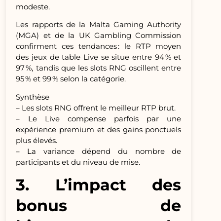
modeste.
Les rapports de la Malta Gaming Authority
(MGA) et de la UK Gambling Commission
confirment ces tendances : le RTP moyen
des jeux de table Live se situe entre 94 % et
97 %, tandis que les slots RNG oscillent entre
95 % et 99 % selon la catégorie.
Synthèse
– Les slots RNG offrent le meilleur RTP brut.
– Le Live compense parfois par une
expérience premium et des gains ponctuels
plus élevés.
– La variance dépend du nombre de
participants et du niveau de mise.
3. L’impact des
bonus de