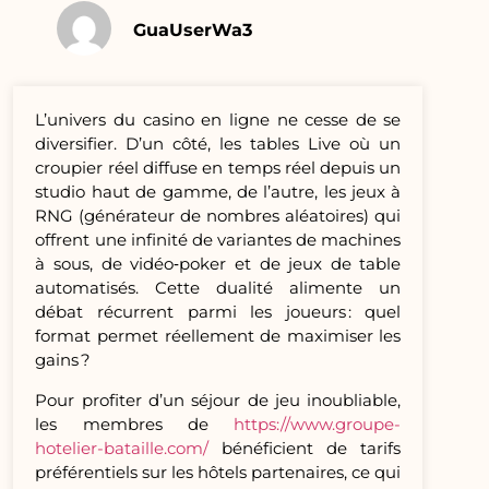
GuaUserWa3
L’univers du casino en ligne ne cesse de se
diversifier. D’un côté, les tables Live où un
croupier réel diffuse en temps réel depuis un
studio haut de gamme, de l’autre, les jeux à
RNG (générateur de nombres aléatoires) qui
offrent une infinité de variantes de machines
à sous, de vidéo‑poker et de jeux de table
automatisés. Cette dualité alimente un
débat récurrent parmi les joueurs : quel
format permet réellement de maximiser les
gains ?
Pour profiter d’un séjour de jeu inoubliable,
les membres de
https://www.groupe-
hotelier-bataille.com/
bénéficient de tarifs
préférentiels sur les hôtels partenaires, ce qui