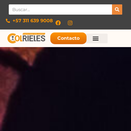
+57 311 639 9008​
Contacto