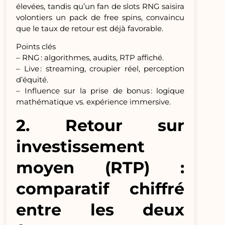
élevées, tandis qu’un fan de slots RNG saisira
volontiers un pack de free spins, convaincu
que le taux de retour est déjà favorable.
Points clés
– RNG : algorithmes, audits, RTP affiché.
– Live : streaming, croupier réel, perception
d’équité.
– Influence sur la prise de bonus : logique
mathématique vs. expérience immersive.
2. Retour sur
investissement
moyen (RTP) :
comparatif chiffré
entre les deux