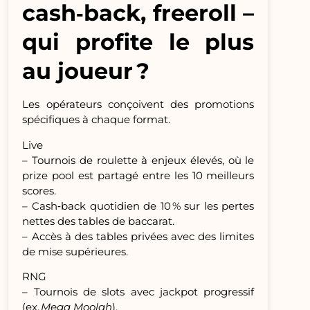
cash‑back, freeroll –
qui profite le plus
au joueur ?
Les opérateurs conçoivent des promotions
spécifiques à chaque format.
Live
– Tournois de roulette à enjeux élevés, où le
prize pool est partagé entre les 10 meilleurs
scores.
– Cash‑back quotidien de 10 % sur les pertes
nettes des tables de baccarat.
– Accès à des tables privées avec des limites
de mise supérieures.
RNG
– Tournois de slots avec jackpot progressif
(ex.
Mega Moolah
).