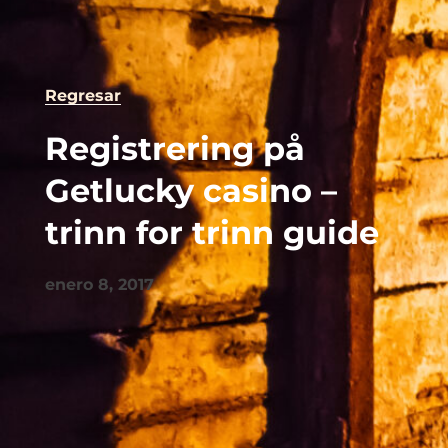
Regresar
Registrering på
Getlucky casino –
trinn for trinn guide
enero 8, 2017