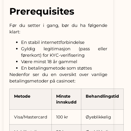
Prerequisites
Før du setter i gang, bør du ha følgende
klart:
En stabil internettforbindelse
Gyldig legitimasjon (pass eller
førerkort) for KYC-verifisering
Være minst 18 år gammel
En betalingsmetode som støttes
Nedenfor ser du en oversikt over vanlige
betalingsmetoder på casinoet:
Metode
Minste
Behandlingstid
innskudd
Visa/Mastercard
100 kr
Øyeblikkelig