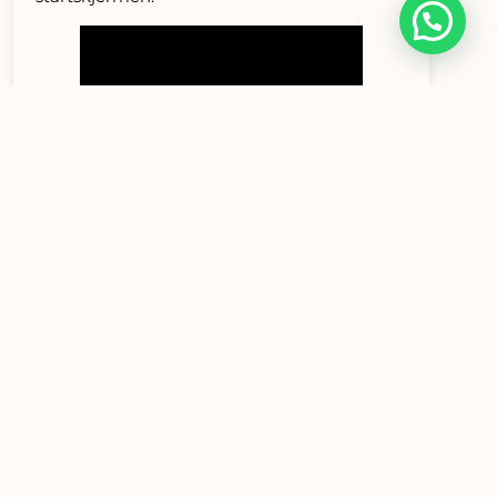
For en komplett oversikt over alle spillene og
kampanjene, besøk
Getlucky casino
.
Et annet fortrinn er kundestøtten som er
tilgjengelig på norsk via live chat, ofte med
svar i løpet av minutter. Dette gjør at
eventuelle problemer løses raskt.
Viktig:
Sørg alltid for å spille ansvarlig og sett et
budsjett før du begynner.
Avslutningsvis er Getlucky casino et solid
valg for norske spillere som verdsetter enkel