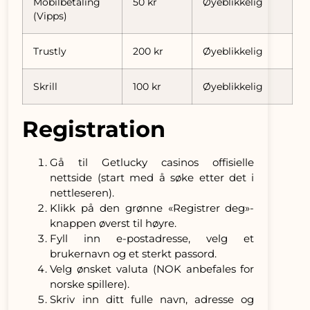
Mobilbetaling
50 kr
Øyeblikkelig
(Vipps)
Trustly
200 kr
Øyeblikkelig
Skrill
100 kr
Øyeblikkelig
Registration
Gå til Getlucky casinos offisielle
nettside (start med å søke etter det i
nettleseren).
Klikk på den grønne «Registrer deg»-
knappen øverst til høyre.
Fyll inn e-postadresse, velg et
brukernavn og et sterkt passord.
Velg ønsket valuta (NOK anbefales for
norske spillere).
Skriv inn ditt fulle navn, adresse og