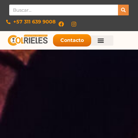
+57 311 639 9008​
Contacto