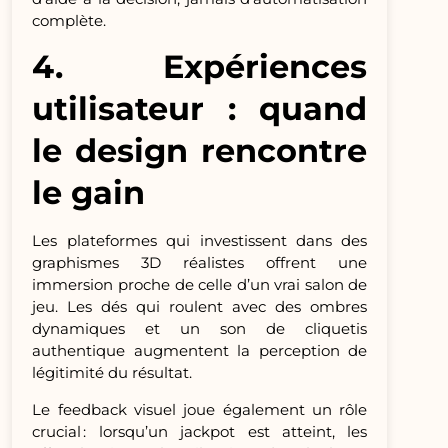
complète.
4. Expériences
utilisateur : quand
le design rencontre
le gain
Les plateformes qui investissent dans des
graphismes 3D réalistes offrent une
immersion proche de celle d’un vrai salon de
jeu. Les dés qui roulent avec des ombres
dynamiques et un son de cliquetis
authentique augmentent la perception de
légitimité du résultat.
Le feedback visuel joue également un rôle
crucial : lorsqu’un jackpot est atteint, les