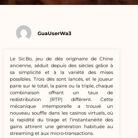
GuaUserWa3
Le Sic Bo, jeu de dés originaire de Chine
ancienne, séduit depuis des siècles grâce à
sa simplicité et à la variété des mises
possibles. Trois dés sont lancés, et le joueur
parie sur le total, la paire ou la triple, chaque
combinaison offrant un taux de
redistribution (RTP) différent. Cette
mécanique intemporelle a trouvé un
nouveau souffle dans les casinos virtuels, où
la rapidité du tirage et l’instantanéité des
gains attirent une génération habituée au
streaming et aux micro‑transactions.