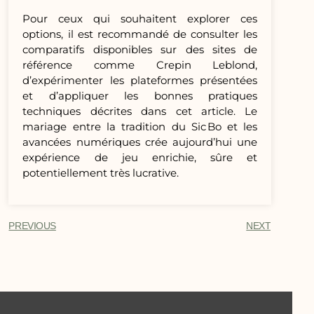
Pour ceux qui souhaitent explorer ces
options, il est recommandé de consulter les
comparatifs disponibles sur des sites de
référence comme Crepin Leblond,
d’expérimenter les plateformes présentées
et d’appliquer les bonnes pratiques
techniques décrites dans cet article. Le
mariage entre la tradition du Sic Bo et les
avancées numériques crée aujourd’hui une
expérience de jeu enrichie, sûre et
potentiellement très lucrative.
PREVIOUS
NEXT