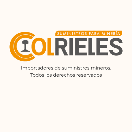
Importadores de suministros mineros.
Todos los derechos reservados