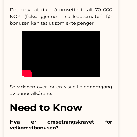
Det betyr at du må omsette totalt 70 000
NOK (f.eks. gjennom spilleautomater) før
bonusen kan tas ut som ekte penger.
Se videoen over for en visuell gjennomgang
av bonusvilkårene.
Need to Know
Hva er omsetningskravet for
velkomstbonusen?