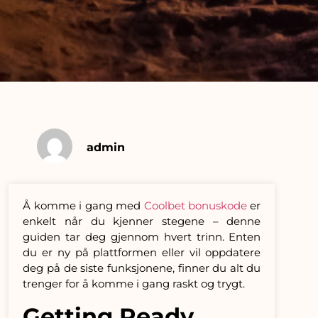
admin
Å komme i gang med
Coolbet bonuskode
er
enkelt når du kjenner stegene – denne
guiden tar deg gjennom hvert trinn. Enten
du er ny på plattformen eller vil oppdatere
deg på de siste funksjonene, finner du alt du
trenger for å komme i gang raskt og trygt.
Getting Ready