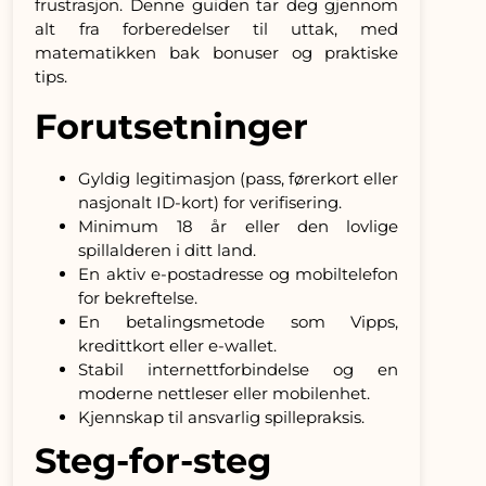
frustrasjon. Denne guiden tar deg gjennom
alt fra forberedelser til uttak, med
matematikken bak bonuser og praktiske
tips.
Forutsetninger
Gyldig legitimasjon (pass, førerkort eller
nasjonalt ID-kort) for verifisering.
Minimum 18 år eller den lovlige
spillalderen i ditt land.
En aktiv e-postadresse og mobiltelefon
for bekreftelse.
En betalingsmetode som Vipps,
kredittkort eller e-wallet.
Stabil internettforbindelse og en
moderne nettleser eller mobilenhet.
Kjennskap til ansvarlig spillepraksis.
Steg-for-steg