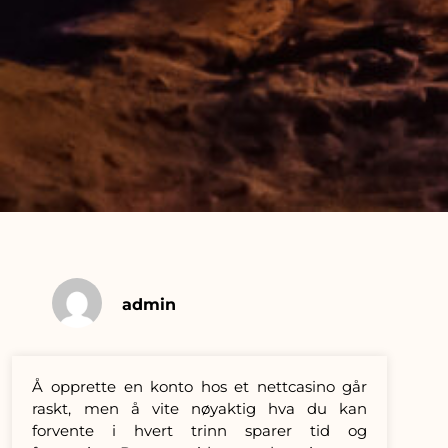
admin
Å opprette en konto hos et nettcasino går
raskt, men å vite nøyaktig hva du kan
forvente i hvert trinn sparer tid og