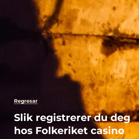
Regresar
Slik registrerer du deg
hos Folkeriket casino