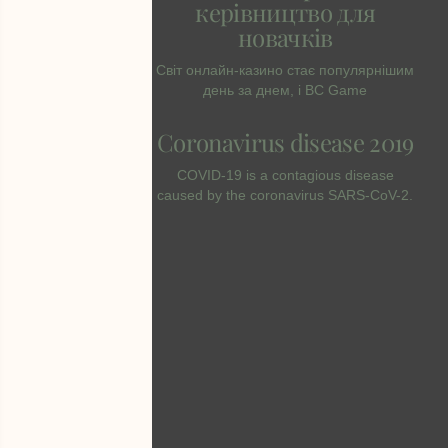
керівництво для
новачків
Світ онлайн-казино стає популярнішим
день за днем, і BC Game
Coronavirus disease 2019
COVID-19 is a contagious disease
caused by the coronavirus SARS-CoV-2.