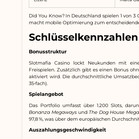
Did You Know? In Deutschland spielen 1 von 3 
macht mobile Optimierung zum entscheidende
Schlüsselkennzahle
Bonusstruktur
Slotmafia Casino lockt Neukunden mit ei
Freispielen. Zusätzlich gibt es einen Bonus oh
aktiviert wird. Die durchschnittliche Umsatzb
35‑fach).
Spielangebot
Das Portfolio umfasst über 1.200 Slots, dar
Bonanza Megaways
und
The Dog House Meg
97,8 %, was über dem europäischen Durchschnitt
Auszahlungsgeschwindigkeit