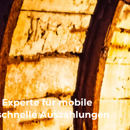
r Experte für mobile
schnelle Auszahlungen