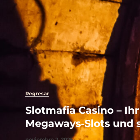
Regresar
Slotmafia Casino – Ih
Megaways‑Slots und 
noviembre 2, 2025