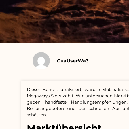
GuaUserWa3
Dieser Bericht analysiert, warum Slotmafia 
Megaways‑Slots zählt. Wir untersuchen Mark
geben handfeste Handlungsempfehlungen. 
Bonusangeboten und der schnellen Auszahlu
schätzen.
Marktübersicht