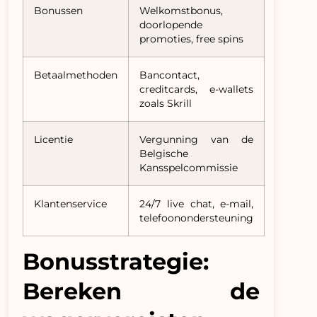
Bonussen
Welkomstbonus,
doorlopende
promoties, free spins
Betaalmethoden
Bancontact,
creditcards, e-wallets
zoals Skrill
Licentie
Vergunning van de
Belgische
Kansspelcommissie
Klantenservice
24/7 live chat, e-mail,
telefoonondersteuning
Bonusstrategie:
Bereken de