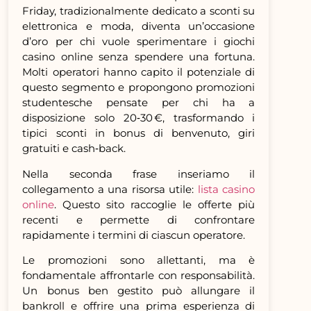
Friday, tradizionalmente dedicato a sconti su
elettronica e moda, diventa un’occasione
d’oro per chi vuole sperimentare i giochi
casino online senza spendere una fortuna.
Molti operatori hanno capito il potenziale di
questo segmento e propongono promozioni
studentesche pensate per chi ha a
disposizione solo 20‑30 €, trasformando i
tipici sconti in bonus di benvenuto, giri
gratuiti e cash‑back.
Nella seconda frase inseriamo il
collegamento a una risorsa utile:
lista casino
online
. Questo sito raccoglie le offerte più
recenti e permette di confrontare
rapidamente i termini di ciascun operatore.
Le promozioni sono allettanti, ma è
fondamentale affrontarle con responsabilità.
Un bonus ben gestito può allungare il
bankroll e offrire una prima esperienza di