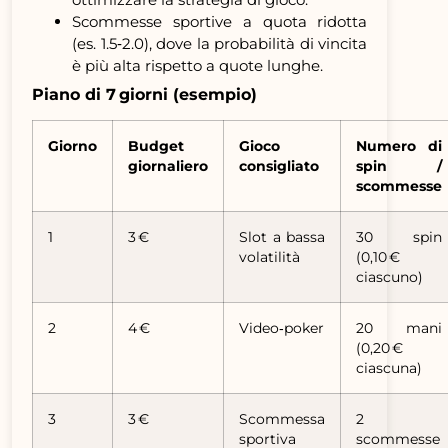
Scommesse sportive a quota ridotta
(es. 1.5‑2.0), dove la probabilità di vincita
è più alta rispetto a quote lunghe.
Piano di 7 giorni (esempio)
Giorno
Budget
Gioco
Numero di
giornaliero
consigliato
spin /
scommesse
1
3 €
Slot a bassa
30 spin
volatilità
(0,10 €
ciascuno)
2
4 €
Video‑poker
20 mani
(0,20 €
ciascuna)
3
3 €
Scommessa
2
sportiva
scommesse