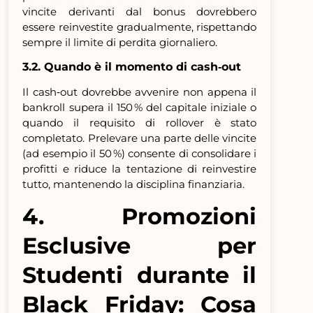
vincite derivanti dal bonus dovrebbero
essere reinvestite gradualmente, rispettando
sempre il limite di perdita giornaliero.
3.2. Quando è il momento di cash‑out
Il cash‑out dovrebbe avvenire non appena il
bankroll supera il 150 % del capitale iniziale o
quando il requisito di rollover è stato
completato. Prelevare una parte delle vincite
(ad esempio il 50 %) consente di consolidare i
profitti e riduce la tentazione di reinvestire
tutto, mantenendo la disciplina finanziaria.
4. Promozioni
Esclusive per
Studenti durante il
Black Friday: Cosa