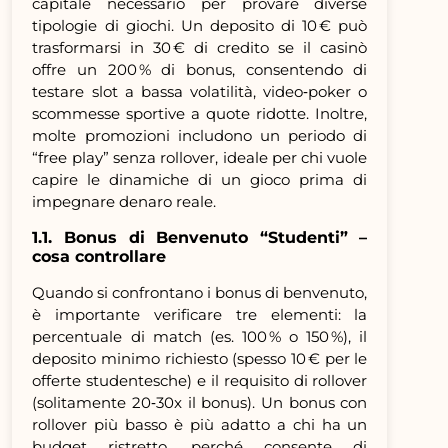
capitale necessario per provare diverse
tipologie di giochi. Un deposito di 10 € può
trasformarsi in 30 € di credito se il casinò
offre un 200 % di bonus, consentendo di
testare slot a bassa volatilità, video‑poker o
scommesse sportive a quote ridotte. Inoltre,
molte promozioni includono un periodo di
“free play” senza rollover, ideale per chi vuole
capire le dinamiche di un gioco prima di
impegnare denaro reale.
1.1. Bonus di Benvenuto “Studenti” –
cosa controllare
Quando si confrontano i bonus di benvenuto,
è importante verificare tre elementi: la
percentuale di match (es. 100 % o 150 %), il
deposito minimo richiesto (spesso 10 € per le
offerte studentesche) e il requisito di rollover
(solitamente 20‑30x il bonus). Un bonus con
rollover più basso è più adatto a chi ha un
budget ristretto, perché consente di