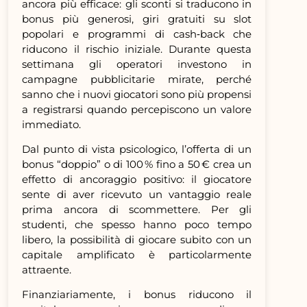
ancora più efficace: gli sconti si traducono in
bonus più generosi, giri gratuiti su slot
popolari e programmi di cash‑back che
riducono il rischio iniziale. Durante questa
settimana gli operatori investono in
campagne pubblicitarie mirate, perché
sanno che i nuovi giocatori sono più propensi
a registrarsi quando percepiscono un valore
immediato.
Dal punto di vista psicologico, l’offerta di un
bonus “doppio” o di 100 % fino a 50 € crea un
effetto di ancoraggio positivo: il giocatore
sente di aver ricevuto un vantaggio reale
prima ancora di scommettere. Per gli
studenti, che spesso hanno poco tempo
libero, la possibilità di giocare subito con un
capitale amplificato è particolarmente
attraente.
Finanziariamente, i bonus riducono il