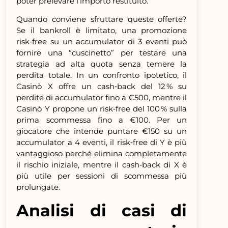
poter prelevare l’importo restituito.
Quando conviene sfruttare queste offerte?
Se il bankroll è limitato, una promozione
risk‑free su un accumulator di 3 eventi può
fornire una “cuscinetto” per testare una
strategia ad alta quota senza temere la
perdita totale. In un confronto ipotetico, il
Casinò X offre un cash‑back del 12 % su
perdite di accumulator fino a €500, mentre il
Casinò Y propone un risk‑free del 100 % sulla
prima scommessa fino a €100. Per un
giocatore che intende puntare €150 su un
accumulator a 4 eventi, il risk‑free di Y è più
vantaggioso perché elimina completamente
il rischio iniziale, mentre il cash‑back di X è
più utile per sessioni di scommessa più
prolungate.
Analisi di casi di