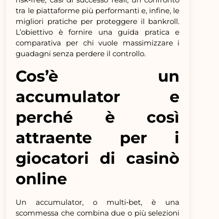
tra le piattaforme più performanti e, infine, le
migliori pratiche per proteggere il bankroll.
L’obiettivo è fornire una guida pratica e
comparativa per chi vuole massimizzare i
guadagni senza perdere il controllo.
Cos’è un
accumulator e
perché è così
attraente per i
giocatori di casinò
online
Un accumulator, o multi‑bet, è una
scommessa che combina due o più selezioni