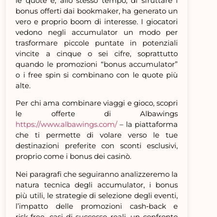
le quote e, allo stesso tempo, di sfruttare i
bonus offerti dai bookmaker, ha generato un
vero e proprio boom di interesse. I giocatori
vedono negli accumulator un modo per
trasformare piccole puntate in potenziali
vincite a cinque o sei cifre, soprattutto
quando le promozioni “bonus accumulator”
o i free spin si combinano con le quote più
alte.
Per chi ama combinare viaggi e gioco, scopri
le offerte di Albawings
https://www.albawings.com/
– la piattaforma
che ti permette di volare verso le tue
destinazioni preferite con sconti esclusivi,
proprio come i bonus dei casinò.
Nei paragrafi che seguiranno analizzeremo la
natura tecnica degli accumulator, i bonus
più utili, le strategie di selezione degli eventi,
l’impatto delle promozioni cash‑back e
risk‑free, casi di successo reali, un confronto