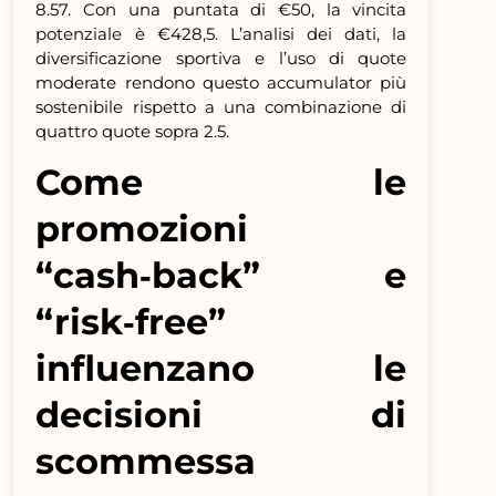
8.57. Con una puntata di €50, la vincita
potenziale è €428,5. L’analisi dei dati, la
diversificazione sportiva e l’uso di quote
moderate rendono questo accumulator più
sostenibile rispetto a una combinazione di
quattro quote sopra 2.5.
Come le
promozioni
“cash‑back” e
“risk‑free”
influenzano le
decisioni di
scommessa