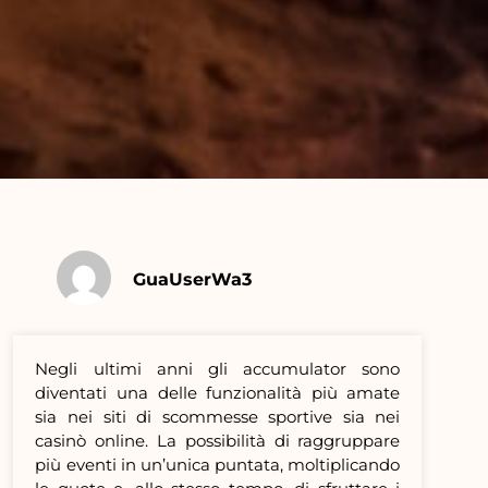
GuaUserWa3
Negli ultimi anni gli accumulator sono
diventati una delle funzionalità più amate
sia nei siti di scommesse sportive sia nei
casinò online. La possibilità di raggruppare
più eventi in un’unica puntata, moltiplicando