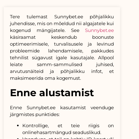
Tere tulemast Sunnybet.ee põhjalikku
juhendisse, mis on mõeldud nii algajatele kui
kogenud mängijatele. See
Sunnybet.ee
käsiraamat keskendub boonuste
optimeerimisele, turvalisusele ja levinud
probleemide lahendamisele, pakkudes
tehnilist sügavust igale kasutajale. Allpool
leiate samm-sammulised juhised,
arvutusnäiteid ja põhjalikku infot, et
maksimeerida oma kogemust.
Enne alustamist
Enne Sunnybet.ee kasutamist veenduge
järgmistes punktides:
Kontrollige, et teie riigis on
onlinehasartmängud seaduslikud.