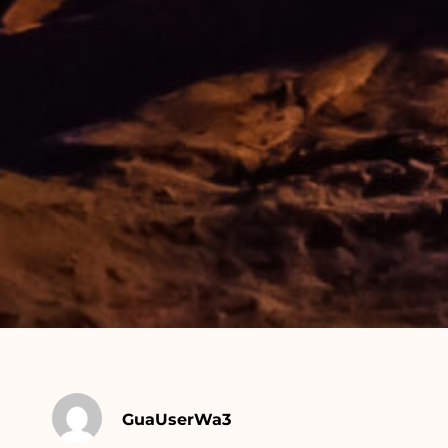
GuaUserWa3