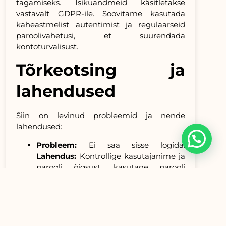
tagamiseks. Isikuandmeid käsitletakse
vastavalt GDPR-ile. Soovitame kasutada
kaheastmelist autentimist ja regulaarseid
paroolivahetusi, et suurendada
kontoturvalisust.
Tõrkeotsing ja
lahendused
Siin on levinud probleemid ja nende
lahendused:
Probleem:
Ei saa sisse logida.
Lahendus:
Kontrollige kasutajanime ja
parooli õigsust, kasutage parooli
taastamist või puhastage brauseri
küpsised.
Probleem:
Väljamakse viibib.
Lahendus:
Veenduge, et
verifitseerimine on lõpetatud ja