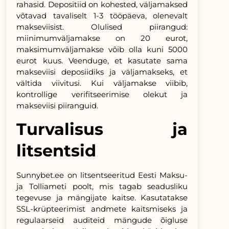
rahasid. Depositiid on kohested, väljamaksed
võtavad tavaliselt 1-3 tööpäeva, olenevalt
makseviisist. Olulised piirangud:
miinimumväljamakse on 20 eurot,
maksimumväljamakse võib olla kuni 5000
eurot kuus. Veenduge, et kasutate sama
makseviisi deposiidiks ja väljamakseks, et
vältida viivitusi. Kui väljamakse viibib,
kontrollige verifitseerimise olekut ja
makseviisi piiranguid.
Turvalisus ja
litsentsid
Sunnybet.ee on litsentseeritud Eesti Maksu-
ja Tolliameti poolt, mis tagab seadusliku
tegevuse ja mängijate kaitse. Kasutatakse
SSL-krüpteerimist andmete kaitsmiseks ja
regulaarseid auditeid mängude õigluse