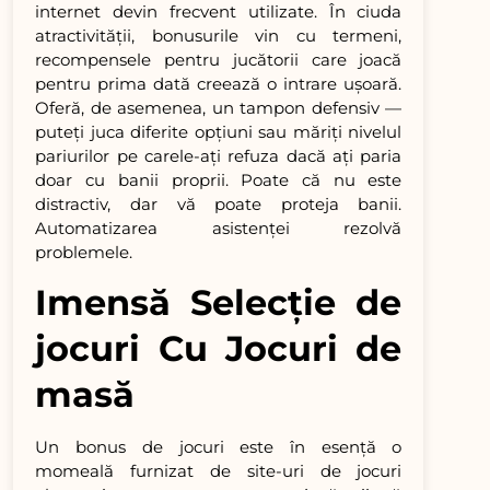
internet devin frecvent utilizate. În ciuda
atractivității, bonusurile vin cu termeni,
recompensele pentru jucătorii care joacă
pentru prima dată creează o intrare ușoară.
Oferă, de asemenea, un tampon defensiv —
puteți juca diferite opțiuni sau măriți nivelul
pariurilor pe carele-ați refuza dacă ați paria
doar cu banii proprii. Poate că nu este
distractiv, dar vă poate proteja banii.
Automatizarea asistenței rezolvă
problemele.
Imensă Selecție de
jocuri Cu Jocuri de
masă
Un bonus de jocuri este în esență o
momeală furnizat de site-uri de jocuri