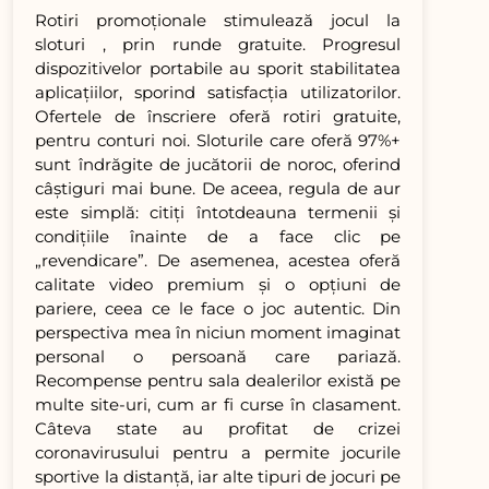
Rotiri promoționale stimulează jocul la
sloturi , prin runde gratuite. Progresul
dispozitivelor portabile au sporit stabilitatea
aplicațiilor, sporind satisfacția utilizatorilor.
Ofertele de înscriere oferă rotiri gratuite,
pentru conturi noi. Sloturile care oferă 97%+
sunt îndrăgite de jucătorii de noroc, oferind
câștiguri mai bune. De aceea, regula de aur
este simplă: citiți întotdeauna termenii și
condițiile înainte de a face clic pe
„revendicare”. De asemenea, acestea oferă
calitate video premium și o opțiuni de
pariere, ceea ce le face o joc autentic. Din
perspectiva mea în niciun moment imaginat
personal o persoană care pariază.
Recompense pentru sala dealerilor există pe
multe site-uri, cum ar fi curse în clasament.
Câteva state au profitat de crizei
coronavirusului pentru a permite jocurile
sportive la distanță, iar alte tipuri de jocuri pe