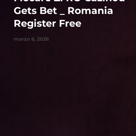
Gets Bet _ Romania
Register Free
marzo 6, 2026