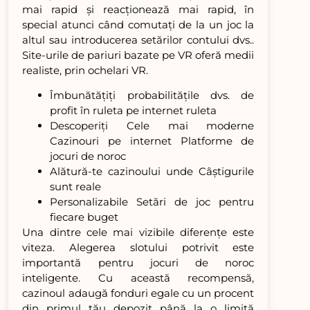
mai rapid și reacționează mai rapid, în
special atunci când comutați de la un joc la
altul sau introducerea setărilor contului dvs..
Site-urile de pariuri bazate pe VR oferă medii
realiste, prin ochelari VR.
Îmbunătățiți probabilitățile dvs. de
profit în ruleta pe internet ruleta
Descoperiți Cele mai moderne
Cazinouri pe internet Platforme de
jocuri de noroc
Alătură-te cazinoului unde Câștigurile
sunt reale
Personalizabile Setări de joc pentru
fiecare buget
Una dintre cele mai vizibile diferențe este
viteza. Alegerea slotului potrivit este
importantă pentru jocuri de noroc
inteligente. Cu această recompensă,
cazinoul adaugă fonduri egale cu un procent
din primul tău depozit până la o limită