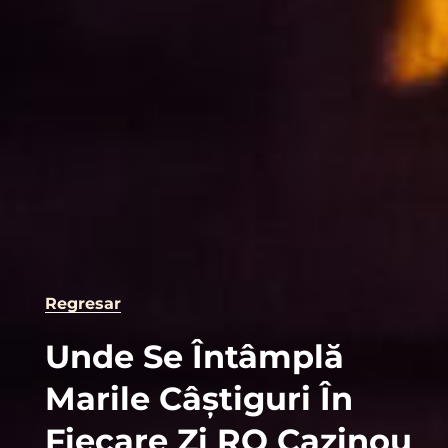
Regresar
Unde Se Întâmplă
Marile Câștiguri În
Fiecare Zi RO Cazinou