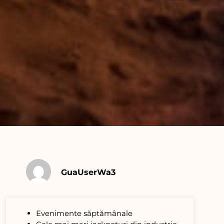
GuaUserWa3
Evenimente săptămânale