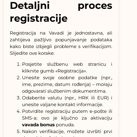
Detaljni proces
registracije
Registracija na Vavadi je jednostavna, ali
zahtijeva pažljivo popunjavanje podataka
kako biste izbjegli probleme s verifikacijom.
Slijedite ove korake:
Posjetite službenu web stranicu i
kliknite gumb «Registracija».
Unesite svoje osobne podatke (npr.,
ime, prezime, datum rođenja) – moraju
odgovarati službenim dokumentima.
Odaberite valutu (npr., HRK ili EUR) i
unesite valjane kontakt informacije.
Potvrdite registraciju putem e-pošte ili
SMS-a; ovo je ključno za aktivaciju
vavada bonus
ponuda.
Nakon verifikacije, možete izvršiti prvi