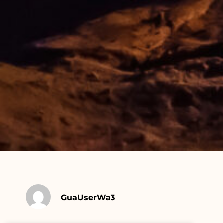
GuaUserWa3