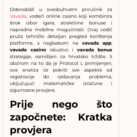
Dobrodošli u sveobuhvatni priručnik za
Vavada
, vodeći online casino koji kombinira
širok izbor igara, atraktivne bonuse i
napredne mobilne mogućnosti. Ovaj vodič
pruža tehnički detaljan pregled korištenja
platforme, s naglaskom na
vavada app
,
vavada casino
iskustvo i
vavada bonus
strategije, osmišljen za hrvatsko tržište. S
obzirom na to da je Protocol L primijenjen,
ova analiza će pokriti sve aspekte od
registracije do rješavanja problema,
uključujući matematičke izračune i
sigurnosne provjere.
Prije nego što
započnete: Kratka
provjera