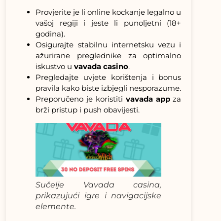
Provjerite je li online kockanje legalno u
vašoj regiji i jeste li punoljetni (18+
godina).
Osigurajte stabilnu internetsku vezu i
ažurirane preglednike za optimalno
iskustvo u
vavada casino
.
Pregledajte uvjete korištenja i bonus
pravila kako biste izbjegli nesporazume.
Preporučeno je koristiti
vavada app
za
brži pristup i push obavijesti.
Sučelje Vavada casina,
prikazujući igre i navigacijske
elemente.