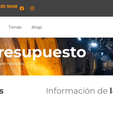
639 9008​
Tienda
Blogs
resupuesto
que necesites.
s
Información de