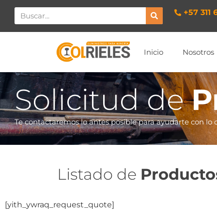
+57 311 
Inicio
Nosotros
Solicitud de
P
Te contactaremos lo antes posible para ayudarte con lo 
Listado de
Producto
[yith_ywraq_request_quote]