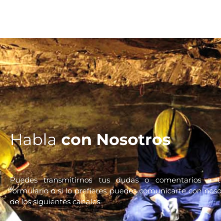
Habla
con Nosotros
Puedes transmitirnos tus dudas o comentarios a t
formulario o si lo prefieres puedes comunicarte con nos
de los siguientes canales: