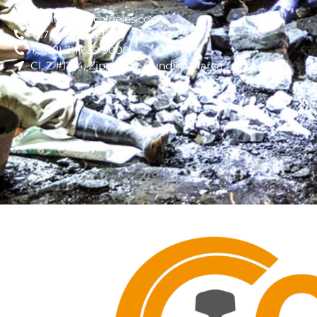
comercial@colrieles.com
+57 (1) 8524897
+57 (1) 311 639 9008
Cl. 2 #12-4, Zipaquirá, Cundinamarca