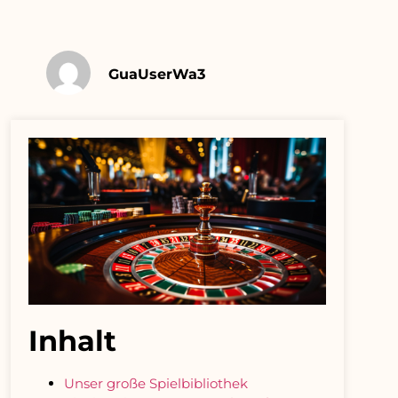
GuaUserWa3
Inhalt
Unser große Spielbibliothek