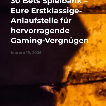
30 Bets Spielbank –
Eure Erstklassige-
Anlaufstelle für
hervorragende
Gaming-Vergnügen
febrero 19, 2026