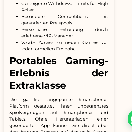
Gesteigerte Withdrawal-Limits für High
Roller
Besondere Competitions mit
garantierten Preispools
Persönliche Betreuung durch
erfahrene VIP-Manager
Vorab- Access zu neuen Games vor
jeder formellen Freigabe
Portables Gaming-
Erlebnis der
Extraklasse
Die gänzlich angepasste Smartphone-
Platform gestattet Ihnen unbegrenztes
Spielvergnügen auf Smartphones und
Tablets. Ohne Herunterladen einer
gesonderten App können Sie direkt über
den Internet-Browser auf das volle Game-