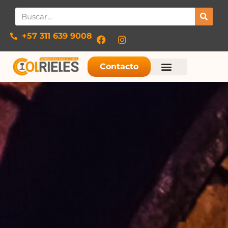
+57 311 639 9008​
Contacto