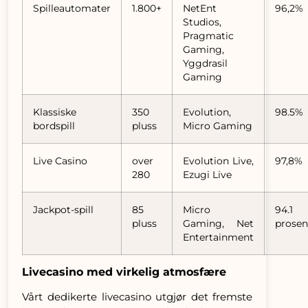
Spilleautomater
1.800+
NetEnt
96,2%
Studios,
Pragmatic
Gaming,
Yggdrasil
Gaming
Klassiske
350
Evolution,
98.5%
bordspill
pluss
Micro Gaming
Live Casino
over
Evolution Live,
97,8%
280
Ezugi Live
Jackpot-spill
85
Micro
94.1
pluss
Gaming, Net
prosen
Entertainment
Livecasino med virkelig atmosfære
Vårt dedikerte livecasino utgjør det fremste