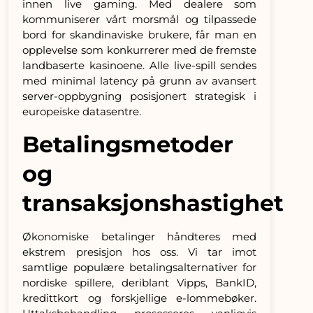
innen live gaming. Med dealere som
kommuniserer vårt morsmål og tilpassede
bord for skandinaviske brukere, får man en
opplevelse som konkurrerer med de fremste
landbaserte kasinoene. Alle live-spill sendes
med minimal latency på grunn av avansert
server-oppbygning posisjonert strategisk i
europeiske datasentre.
Betalingsmetoder
og
transaksjonshastighet
Økonomiske betalinger håndteres med
ekstrem presisjon hos oss. Vi tar imot
samtlige populære betalingsalternativer for
nordiske spillere, deriblant Vipps, BankID,
kredittkort og forskjellige e-lommebøker.