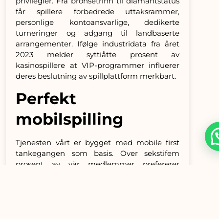
privilegier. Fra bronsetrinn til diamantstatus
får spillere forbedrede uttaksrammer,
personlige kontoansvarlige, dedikerte
turneringer og adgang til landbaserte
arrangementer. Ifølge industridata fra året
2023 melder syttiåtte prosent av
kasinospillere at VIP-programmer influerer
deres beslutning av spillplattform merkbart.
Perfekt
mobilspilling
Tjenesten vårt er bygget med mobile first
tankegangen som basis. Over sekstifem
prosent av vår medlemmer prefererer
mobilaksess, noe som har motivert oss til å
optimalisere den fleksible strukturen. Siden
tilpasser seg automatisk til skjermstørrelse
og operativsystem, enten brukere benytter
iOS, Android eller pads.