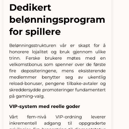
Dedikert
belønningsprogram
for spillere
Belønningsstrukturen vår er skapt for å
honorere lojalitet og bruk gjennom ulike
trinn. Ferske brukere møtes med en
velkomstbonus som spenner over de første
fire depositeringene, mens eksisterende
medlemmer benytter seg av ukentlig
reload-bonuser, pengene tilbake-avtaler og
skreddersydde promoteringer fundamentert
på gaming-valg.
VIP-system med reelle goder
Vårt fem-nivå VIP-ordning leverer
inkrementell adgang til oppgraderte