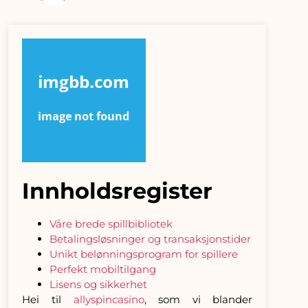
Innholdsregister
Våre brede spillbibliotek
Betalingsløsninger og transaksjonstider
Unikt belønningsprogram for spillere
Perfekt mobiltilgang
Lisens og sikkerhet
Hei til
allyspincasino
, som vi blander