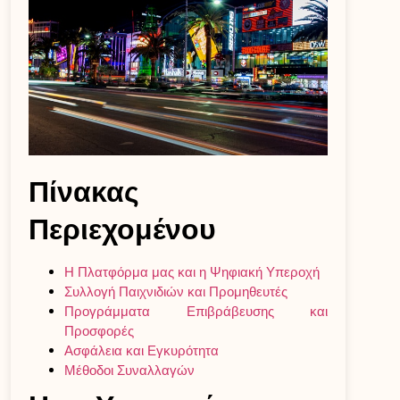
Πίνακας
Περιεχομένου
Η Πλατφόρμα μας και η Ψηφιακή Υπεροχή
Συλλογή Παιχνιδιών και Προμηθευτές
Προγράμματα Επιβράβευσης και
Προσφορές
Ασφάλεια και Εγκυρότητα
Μέθοδοι Συναλλαγών