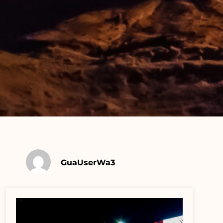
GuaUserWa3