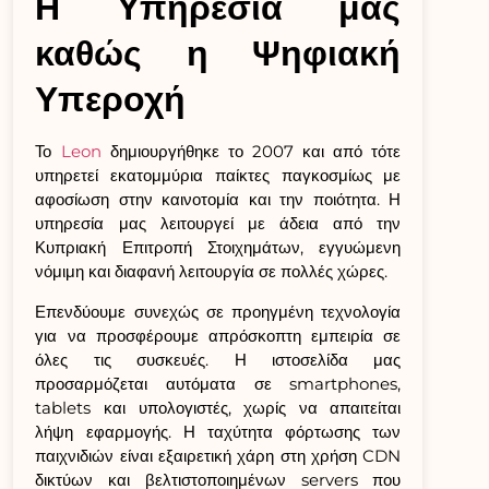
Η Υπηρεσία μας
καθώς η Ψηφιακή
Υπεροχή
Το
Leon
δημιουργήθηκε το 2007 και από τότε
υπηρετεί εκατομμύρια παίκτες παγκοσμίως με
αφοσίωση στην καινοτομία και την ποιότητα. Η
υπηρεσία μας λειτουργεί με άδεια από την
Κυπριακή Επιτροπή Στοιχημάτων, εγγυώμενη
νόμιμη και διαφανή λειτουργία σε πολλές χώρες.
Επενδύουμε συνεχώς σε προηγμένη τεχνολογία
για να προσφέρουμε απρόσκοπτη εμπειρία σε
όλες τις συσκευές. Η ιστοσελίδα μας
προσαρμόζεται αυτόματα σε smartphones,
tablets και υπολογιστές, χωρίς να απαιτείται
λήψη εφαρμογής. Η ταχύτητα φόρτωσης των
παιχνιδιών είναι εξαιρετική χάρη στη χρήση CDN
δικτύων και βελτιστοποιημένων servers που