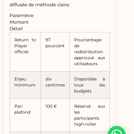
diffusée de méthode claire.
Paramètre
Montant
Détail
Return to
97
Pourcentage
Player
pourcent
de
officiel
redistribution
approuvé aux
utilisateurs
Enjeu
dix
Disponible à
minimum
centimes
tous les
budgets
Pari
100 €
Réservé aux
plafond
les
participants
high-roller