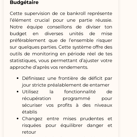
Budgétaire
Cette supervision de ce bankroll représente
l’élément crucial pour une partie réussie.
Notre équipe conseillons de diviser ton
budget en diverses unités de mise
préférablement que de l’ensemble risquer
sur quelques parties. Cette système offre des
outils de monitoring en période réel de tes
statistiques, vous permettant d’ajuster votre
approche d’après vos rendements.
Définissez une frontière de déficit par
jour stricte préalablement de entamer
Utilisez la fonctionnalité de
récupération programmé pour
sécuriser vos profits à des niveaux
établis
Changez entre mises prudentes et
risquées pour équilibrer danger et
retour