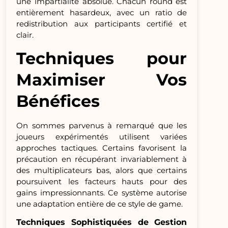
une impartialité absolue. Chacun round est
entièrement hasardeux, avec un ratio de
redistribution aux participants certifié et
clair.
Techniques pour
Maximiser Vos
Bénéfices
On sommes parvenus à remarqué que les
joueurs expérimentés utilisent variées
approches tactiques. Certains favorisent la
précaution en récupérant invariablement à
des multiplicateurs bas, alors que certains
poursuivent les facteurs hauts pour des
gains impressionnants. Ce système autorise
une adaptation entière de ce style de game.
Techniques Sophistiquées de Gestion