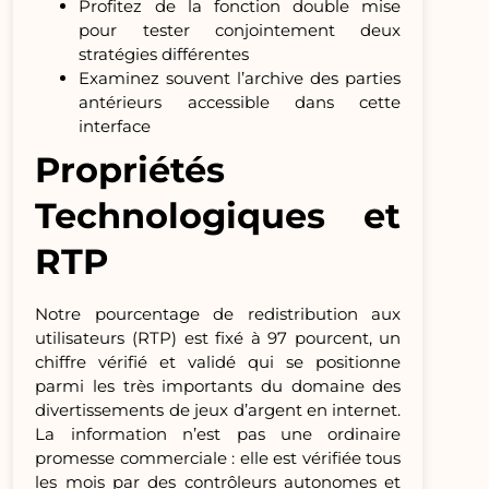
Profitez de la fonction double mise
pour tester conjointement deux
stratégies différentes
Examinez souvent l’archive des parties
antérieurs accessible dans cette
interface
Propriétés
Technologiques et
RTP
Notre pourcentage de redistribution aux
utilisateurs (RTP) est fixé à 97 pourcent, un
chiffre vérifié et validé qui se positionne
parmi les très importants du domaine des
divertissements de jeux d’argent en internet.
La information n’est pas une ordinaire
promesse commerciale : elle est vérifiée tous
les mois par des contrôleurs autonomes et