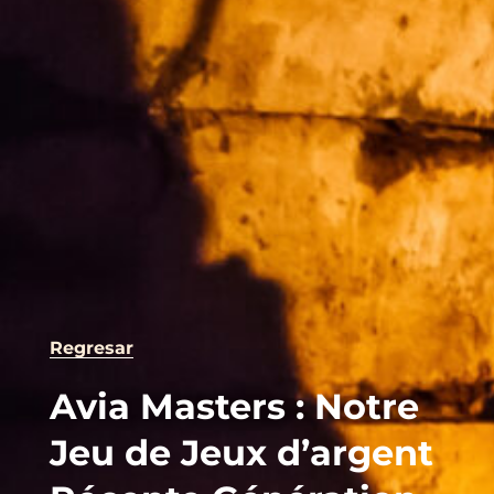
Regresar
Avia Masters : Notre
Jeu de Jeux d’argent