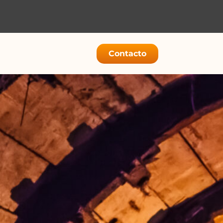
Contacto