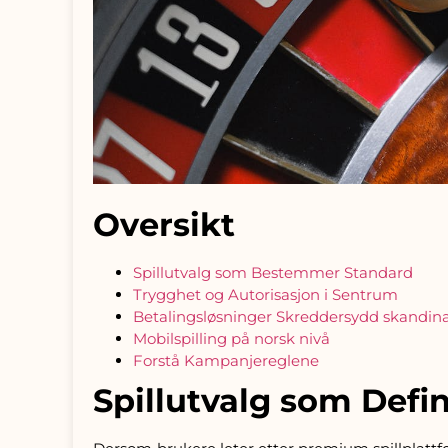
Oversikt
Spillutvalg som Bestemmer Standard
Trygghet og Autorisasjon i Sentrum
Betalingsløsninger Skreddersydd skandin
Mobilspilling på norsk nivå
Forstå Kampanjereglene
Spillutvalg som Defi