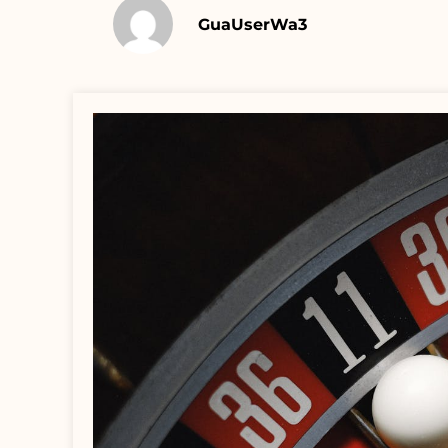
GuaUserWa3