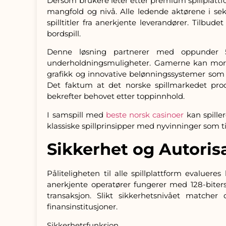
Dersom brukere leter etter premium spillplattf
mangfold og nivå. Alle ledende aktørene i sek
spilltitler fra anerkjente leverandører. Tilbude
bordspill.
Denne løsning partnerer med oppunder 5
underholdningsmuligheter. Gamerne kan more 
grafikk og innovative belønningssystemer som
Det faktum at det norske spillmarkedet pr
bekrefter behovet etter toppinnhold.
I samspill med
beste norsk casinoer
kan spille
klassiske spillprinsipper med nyvinninger som til
Sikkerhet og Autoris
Påliteligheten til alle spillplattform evaluere
anerkjente operatører fungerer med 128-biters 
transaksjon. Slikt sikkerhetsnivået matche
finansinstitusjoner.
Sikkerhetsfunksjon