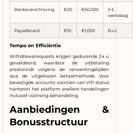
Bankoverschrijving
€20
€50,000
3-5
werkdaag
Paysafecard
€10
€1,000
N.v.t.
Tempo en Efficiëntie
Withdrawalrequests krijgen gedurende 24 u
gevalideerd, waardoor de uitbetaling
plaatsvindt volgens de verwerkingstijden
qua de uitgekozen betaalmethode. Voor
bevestigde accounts voorzien van VIP-status
hanteren het platform snellere handelingen
inclusief voorrang behandeling.
Aanbiedingen &
Bonusstructuur