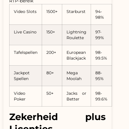
RTP-bereik
Video Slots
1500+
Starburst
94-
98%
Live Casino
150+
Lightning
97-
Roulette
99%
Tafelspellen
200+
European
98-
Blackjack
99.5%
Jackpot
80+
Mega
88-
Spellen
Moolah
95%
Video
50+
Jacks or
98-
Poker
Better
99.6%
Zekerheid plus
Licenties