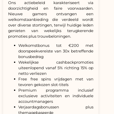
Ons actiebeleid karakteriseert via
doorzichtigheid en faire voorwaarden.
Nieuwe gamers ontvangen een
welkomstaanbieding die verdeeld wordt
over diverse stortingen, terwijl huidige leden
genieten van wekelijks terugkerende
promoties plus trouwbeloningen.
Welkomstbonus tot €200 met
doorspeekvereiste van 30x betreffende
bonusbedrag
Wekelijkse cashbackpromoties
uiteenlopend vanaf 5% richting 15% op
netto verliezen
Free free spins vrijdagen met van
tevoren gekozen slot-titels
Premium programma inclusief
exclusieve activiteiten en individuele
accountmanagers
Verjaardagsbonussen plus
themagebaseerde