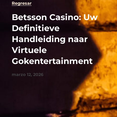
Regresar
Betsson Casino: Uw
Definitieve
Handleiding naar
Virtuele
Gokentertainment
marzo 12, 2026