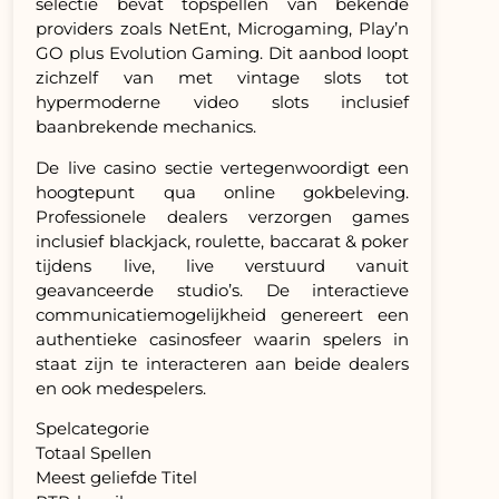
selectie bevat topspellen van bekende
providers zoals NetEnt, Microgaming, Play’n
GO plus Evolution Gaming. Dit aanbod loopt
zichzelf van met vintage slots tot
hypermoderne video slots inclusief
baanbrekende mechanics.
De live casino sectie vertegenwoordigt een
hoogtepunt qua online gokbeleving.
Professionele dealers verzorgen games
inclusief blackjack, roulette, baccarat & poker
tijdens live, live verstuurd vanuit
geavanceerde studio’s. De interactieve
communicatiemogelijkheid genereert een
authentieke casinosfeer waarin spelers in
staat zijn te interacteren aan beide dealers
en ook medespelers.
Spelcategorie
Totaal Spellen
Meest geliefde Titel