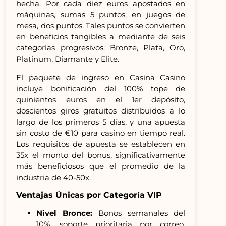
hecha. Por cada diez euros apostados en
máquinas, sumas 5 puntos; en juegos de
mesa, dos puntos. Tales puntos se convierten
en beneficios tangibles a mediante de seis
categorías progresivos: Bronze, Plata, Oro,
Platinum, Diamante y Elite.
El paquete de ingreso en Casina Casino
incluye bonificación del 100% tope de
quinientos euros en el 1er depósito,
doscientos giros gratuitos distribuidos a lo
largo de los primeros 5 días, y una apuesta
sin costo de €10 para casino en tiempo real.
Los requisitos de apuesta se establecen en
35x el monto del bonus, significativamente
más beneficiosos que el promedio de la
industria de 40-50x.
Ventajas Únicas por Categoría VIP
Nivel Bronce:
Bonos semanales del
10%, soporte prioritaria por correo,