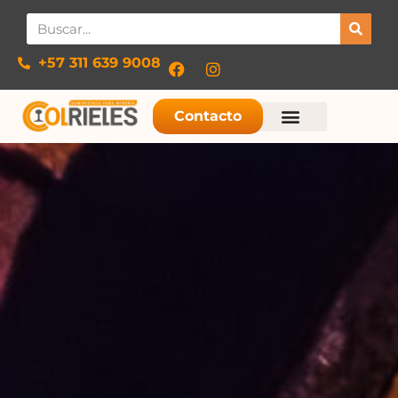
+57 311 639 9008​
Contacto