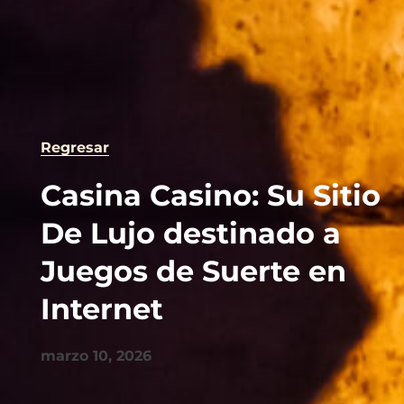
Regresar
Casina Casino: Su Sitio
De Lujo destinado a
Juegos de Suerte en
Internet
marzo 10, 2026