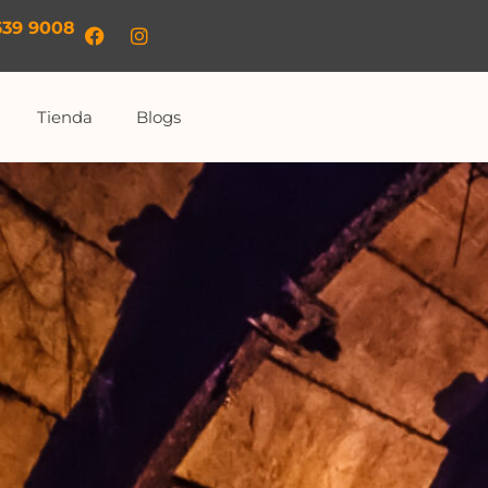
639 9008​
Tienda
Blogs