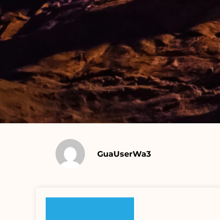
GuaUserWa3