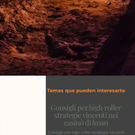
Temas que pueden interesarte
Consigli per high roller
strategie vincenti nei
casinò di lusso
Consigli per high roller strategie vincenti