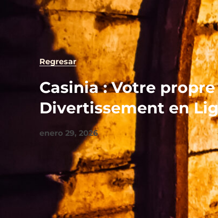
Regresar
Casinia : Votre propr
Divertissement en Li
enero 29, 2026