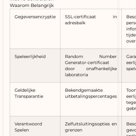
Waarom Belangrijk
Gegevensencryptie
SSL-certificaat in
Bes
adresbalk
pers
info
tijd
over
Speleerlijkheid
Random Number
Gara
Generator-certificaat
eerli
door onafhankelijke
spel
laboratoria
Geldelijke
Bekendgemaakte
Too
Transparantie
uitbetalingspercentages
eerl
teg
gebr
Verantwoord
Zelfuitsluitingsopties en
Bes
Spelen
grenzen
gevo
spel