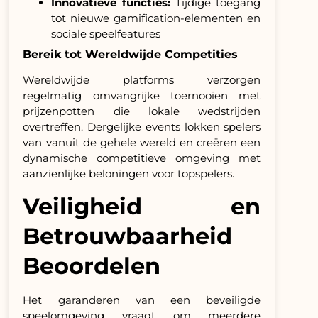
Innovatieve functies:
Tijdige toegang
tot nieuwe gamification-elementen en
sociale speelfeatures
Bereik tot Wereldwijde Competities
Wereldwijde platforms verzorgen
regelmatig omvangrijke toernooien met
prijzenpotten die lokale wedstrijden
overtreffen. Dergelijke events lokken spelers
van vanuit de gehele wereld en creëren een
dynamische competitieve omgeving met
aanzienlijke beloningen voor topspelers.
Veiligheid en
Betrouwbaarheid
Beoordelen
Het garanderen van een beveiligde
speelomgeving vraagt om meerdere