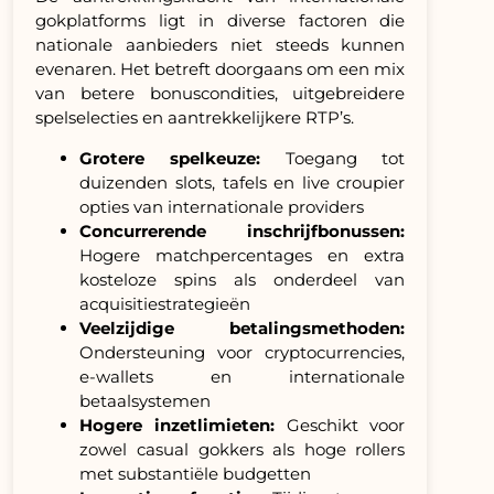
gokplatforms ligt in diverse factoren die
nationale aanbieders niet steeds kunnen
evenaren. Het betreft doorgaans om een mix
van betere bonuscondities, uitgebreidere
spelselecties en aantrekkelijkere RTP’s.
Grotere spelkeuze:
Toegang tot
duizenden slots, tafels en live croupier
opties van internationale providers
Concurrerende inschrijfbonussen:
Hogere matchpercentages en extra
kosteloze spins als onderdeel van
acquisitiestrategieën
Veelzijdige betalingsmethoden:
Ondersteuning voor cryptocurrencies,
e-wallets en internationale
betaalsystemen
Hogere inzetlimieten:
Geschikt voor
zowel casual gokkers als hoge rollers
met substantiële budgetten