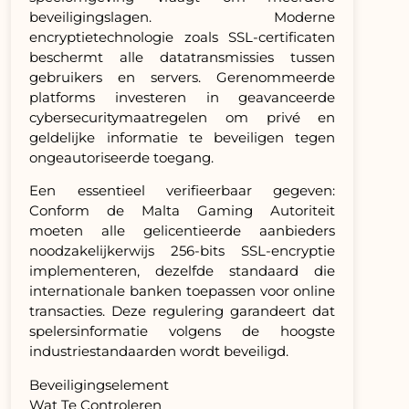
beveiligingslagen. Moderne
encryptietechnologie zoals SSL-certificaten
beschermt alle datatransmissies tussen
gebruikers en servers. Gerenommeerde
platforms investeren in geavanceerde
cybersecuritymaatregelen om privé en
geldelijke informatie te beveiligen tegen
ongeautoriseerde toegang.
Een essentieel verifieerbaar gegeven:
Conform de Malta Gaming Autoriteit
moeten alle gelicentieerde aanbieders
noodzakelijkerwijs 256-bits SSL-encryptie
implementeren, dezelfde standaard die
internationale banken toepassen voor online
transacties. Deze regulering garandeert dat
spelersinformatie volgens de hoogste
industriestandaarden wordt beveiligd.
Beveiligingselement
Wat Te Controleren