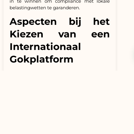
in te winnen om compliance met lokale
belastingwetten te garanderen.
Aspecten bij het
Kiezen van een
Internationaal
Gokplatform
Het kiezen van een geschikt internationaal
gokplatform vraagt grondige overweging
van meerdere criteria. Niet elk gokplatform
dat een vergunning bezit, biedt
noodzakelijkerwijs de beste ervaring voor
elke speler. Individuele voorkeuren met
betrekking tot spelselectie,
klantenondersteuning en bonusstructuren
dicteren uiteindelijk welk gokplatform het
meest geschikt is.