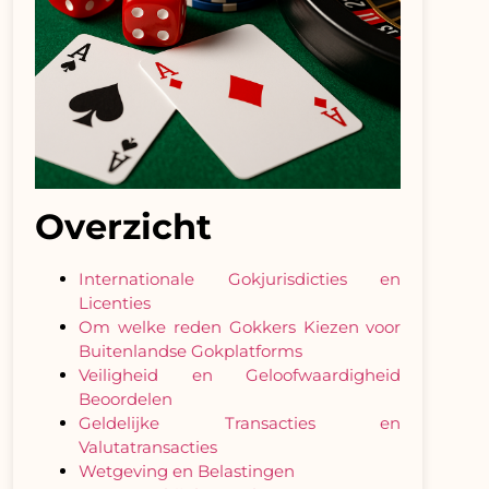
Overzicht
Internationale Gokjurisdicties en
Licenties
Om welke reden Gokkers Kiezen voor
Buitenlandse Gokplatforms
Veiligheid en Geloofwaardigheid
Beoordelen
Geldelijke Transacties en
Valutatransacties
Wetgeving en Belastingen