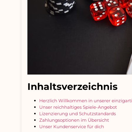
Inhaltsverzeichnis
Herzlich Willkommen in unserer einzigar
Unser reichhaltiges Spiele-Angebot
Lizenzierung und Schutzstandards
Zahlungsoptionen im Übersicht
Unser Kundenservice für dich