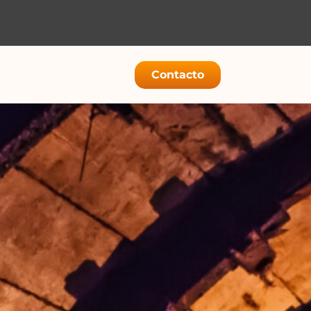
Contacto