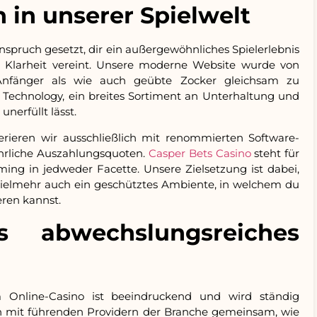
in unserer Spielwelt
spruch gesetzt, dir ein außergewöhnliches Spielerlebnis
nd Klarheit vereint. Unsere moderne Website wurde von
Anfänger als wie auch geübte Zocker gleichsam zu
Technology, ein breites Sortiment an Unterhaltung und
nerfüllt lässt.
erieren wir ausschließlich mit renommierten Software-
ehrliche Auszahlungsquoten.
Casper Bets Casino
steht für
ng in jedweder Facette. Unsere Zielsetzung ist dabei,
 vielmehr auch ein geschütztes Ambiente, in welchem du
eren kannst.
s abwechslungsreiches
Online-Casino ist beeindruckend und wird ständig
ren mit führenden Providern der Branche gemeinsam, wie