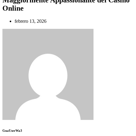
Online
febrero 13, 2026
GuaUserWa3