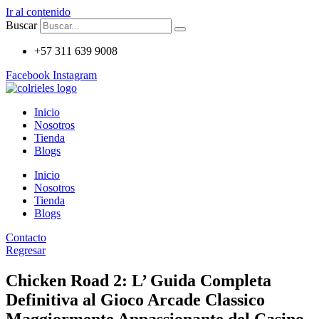
Ir al contenido
Buscar
+57 311 639 9008​
Facebook
Instagram
Inicio
Nosotros
Tienda
Blogs
Inicio
Nosotros
Tienda
Blogs
Contacto
Regresar
Chicken Road 2: L’ Guida Completa
Definitiva al Gioco Arcade Classico
Maggiormente Appassionante del Casino