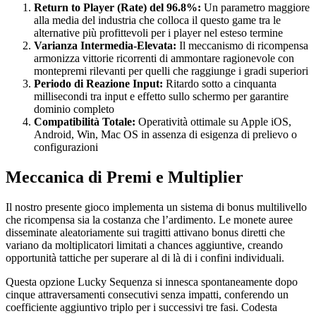
Return to Player (Rate) del 96.8%:
Un parametro maggiore
alla media del industria che colloca il questo game tra le
alternative più profittevoli per i player nel esteso termine
Varianza Intermedia-Elevata:
Il meccanismo di ricompensa
armonizza vittorie ricorrenti di ammontare ragionevole con
montepremi rilevanti per quelli che raggiunge i gradi superiori
Periodo di Reazione Input:
Ritardo sotto a cinquanta
millisecondi tra input e effetto sullo schermo per garantire
dominio completo
Compatibilità Totale:
Operatività ottimale su Apple iOS,
Android, Win, Mac OS in assenza di esigenza di prelievo o
configurazioni
Meccanica di Premi e Multiplier
Il nostro presente gioco implementa un sistema di bonus multilivello
che ricompensa sia la costanza che l’ardimento. Le monete auree
disseminate aleatoriamente sui tragitti attivano bonus diretti che
variano da moltiplicatori limitati a chances aggiuntive, creando
opportunità tattiche per superare al di là di i confini individuali.
Questa opzione Lucky Sequenza si innesca spontaneamente dopo
cinque attraversamenti consecutivi senza impatti, conferendo un
coefficiente aggiuntivo triplo per i successivi tre fasi. Codesta