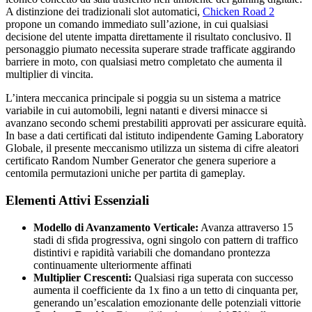
A distinzione dei tradizionali slot automatici,
Chicken Road 2
propone un comando immediato sull’azione, in cui qualsiasi
decisione del utente impatta direttamente il risultato conclusivo. Il
personaggio piumato necessita superare strade trafficate aggirando
barriere in moto, con qualsiasi metro completato che aumenta il
multiplier di vincita.
L’intera meccanica principale si poggia su un sistema a matrice
variabile in cui automobili, legni natanti e diversi minacce si
avanzano secondo schemi prestabiliti approvati per assicurare equità.
In base a dati certificati dal istituto indipendente Gaming Laboratory
Globale, il presente meccanismo utilizza un sistema di cifre aleatori
certificato Random Number Generator che genera superiore a
centomila permutazioni uniche per partita di gameplay.
Elementi Attivi Essenziali
Modello di Avanzamento Verticale:
Avanza attraverso 15
stadi di sfida progressiva, ogni singolo con pattern di traffico
distintivi e rapidità variabili che domandano prontezza
continuamente ulteriormente affinati
Multiplier Crescenti:
Qualsiasi riga superata con successo
aumenta il coefficiente da 1x fino a un tetto di cinquanta per,
generando un’escalation emozionante delle potenziali vittorie