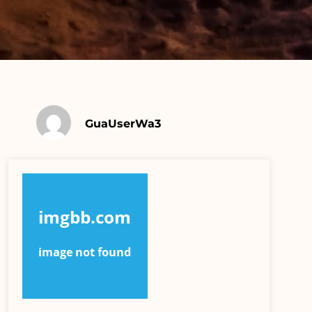
GuaUserWa3