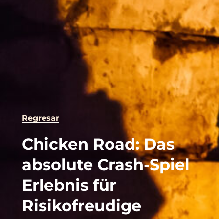
Regresar
Chicken Road: Das
absolute Crash-Spiel
Erlebnis für
Risikofreudige