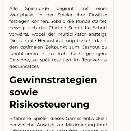
Alle Spielrunde beginnt mit einer
Wettphase, in der Spieler ihre Einsätze
festlegen können. Sobald die Runde startet,
bewegt sich das Chicken Schritt für Schritt
vorwärts, wobei der Multiplikator ansteigt.
Die zentrale Herausforderung besteht darin,
den optimalen Zeitpunkt zum Cashout zu
identifizieren – zu früh heißt geringere
Gewinne, zu spät resultiert im Totalverlust
des Einsatzes.
Gewinnstrategien
sowie
Risikosteuerung
Erfahrene Spieler dieses Games entwickeln
persönliche Ansätze zur Maximierung ihrer