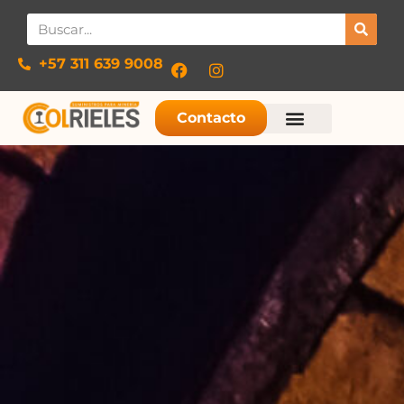
+57 311 639 9008​
Contacto