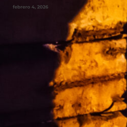
febrero 4, 2026