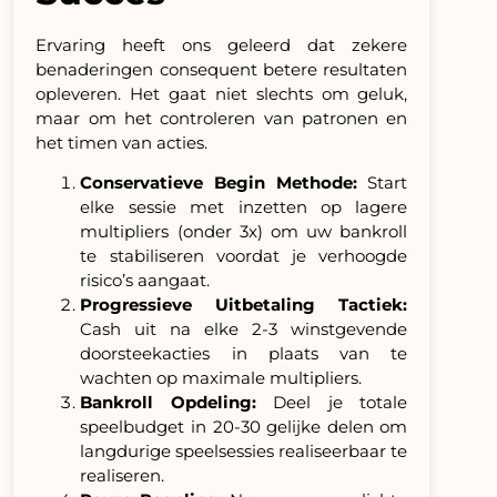
Ervaring heeft ons geleerd dat zekere
benaderingen consequent betere resultaten
opleveren. Het gaat niet slechts om geluk,
maar om het controleren van patronen en
het timen van acties.
Conservatieve Begin Methode:
Start
elke sessie met inzetten op lagere
multipliers (onder 3x) om uw bankroll
te stabiliseren voordat je verhoogde
risico’s aangaat.
Progressieve Uitbetaling Tactiek:
Cash uit na elke 2-3 winstgevende
doorsteekacties in plaats van te
wachten op maximale multipliers.
Bankroll Opdeling:
Deel je totale
speelbudget in 20-30 gelijke delen om
langdurige speelsessies realiseerbaar te
realiseren.