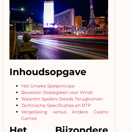
Inhoudsopgave
Het Unieke Spelprincipe
Bewezen Strategieën voor Winst
Waarom Spelers Steeds Terugkomen
Technische Specificaties en RTP
Vergelijking versus Andere Casino
Games
Het Bijzondere