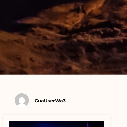
GuaUserWa3