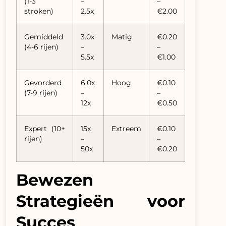
(1-3
–
–
stroken)
2.5x
€2.00
Gemiddeld
3.0x
Matig
€0.20
(4-6 rijen)
–
–
5.5x
€1.00
Gevorderd
6.0x
Hoog
€0.10
(7-9 rijen)
–
–
12x
€0.50
Expert (10+
15x
Extreem
€0.10
rijen)
–
–
50x
€0.20
Bewezen
Strategieën voor
Succes