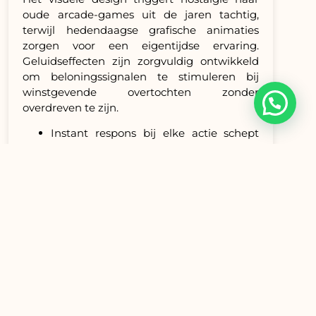
oude arcade-games uit de jaren tachtig,
terwijl hedendaagse grafische animaties
zorgen voor een eigentijdse ervaring.
Geluidseffecten zijn zorgvuldig ontwikkeld
om beloningssignalen te stimuleren bij
winstgevende overtochten zonder
overdreven te zijn.
Instant respons bij elke actie schept
een onmiddellijke verbinding tussen
actie en consequentie
Transparante multiplier-weergave laat
spelers exact zien wat ze kunnen
winnen
Snelle rondes (gemiddeld 15-30
seconden) houden het tempo hoog
zonder te uitputtend te worden
Geen ingewikkelde regels houdt in dat
nieuwe spelers binnen minuten
volledig deelnemen