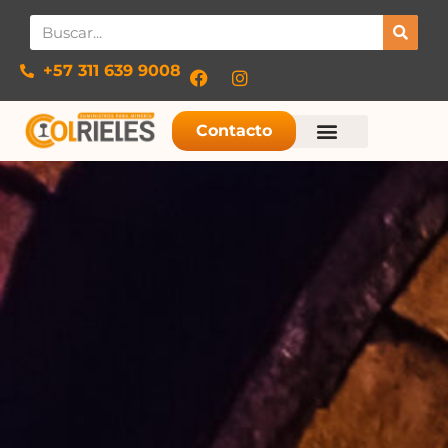
+57 311 639 9008​
Contacto