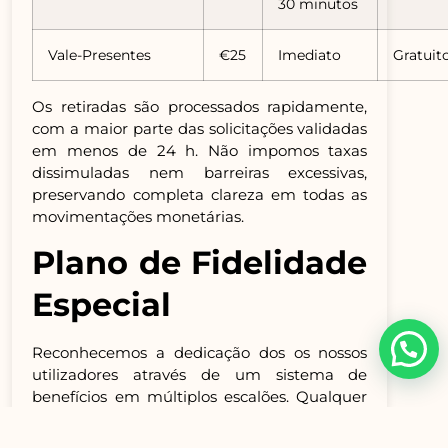
30 minutos
Vale-Presentes
€25
Imediato
Gratuit
Os retiradas são processados rapidamente,
com a maior parte das solicitações validadas
em menos de 24 h. Não impomos taxas
dissimuladas nem barreiras excessivas,
preservando completa clareza em todas as
movimentações monetárias.
Plano de Fidelidade
Especial
Reconhecemos a dedicação dos os nossos
utilizadores através de um sistema de
benefícios em múltiplos escalões. Qualquer
lance contribui para a acumulação de
créditos que conseguem ser convertidos em