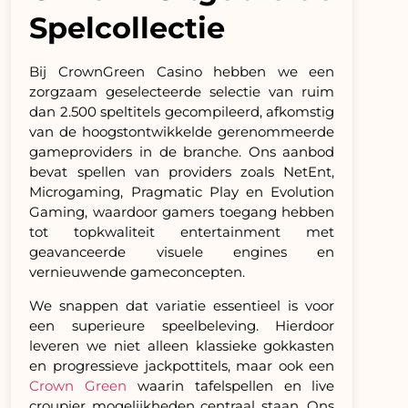
Spelcollectie
Bij CrownGreen Casino hebben we een
zorgzaam geselecteerde selectie van ruim
dan 2.500 speltitels gecompileerd, afkomstig
van de hoogstontwikkelde gerenommeerde
gameproviders in de branche. Ons aanbod
bevat spellen van providers zoals NetEnt,
Microgaming, Pragmatic Play en Evolution
Gaming, waardoor gamers toegang hebben
tot topkwaliteit entertainment met
geavanceerde visuele engines en
vernieuwende gameconcepten.
We snappen dat variatie essentieel is voor
een superieure speelbeleving. Hierdoor
leveren we niet alleen klassieke gokkasten
en progressieve jackpottitels, maar ook een
Crown Green
waarin tafelspellen en live
croupier mogelijkheden centraal staan. Ons