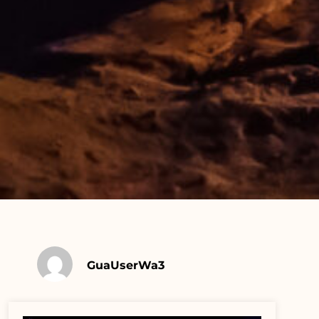
GuaUserWa3