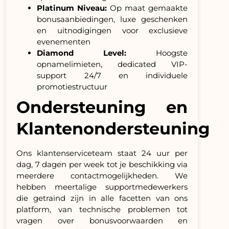
Platinum Niveau:
Op maat gemaakte
bonusaanbiedingen, luxe geschenken
en uitnodigingen voor exclusieve
evenementen
Diamond Level:
Hoogste
opnamelimieten, dedicated VIP-
support 24/7 en individuele
promotiestructuur
Ondersteuning en
Klantenondersteuning
Ons klantenserviceteam staat 24 uur per
dag, 7 dagen per week tot je beschikking via
meerdere contactmogelijkheden. We
hebben meertalige supportmedewerkers
die getraind zijn in alle facetten van ons
platform, van technische problemen tot
vragen over bonusvoorwaarden en