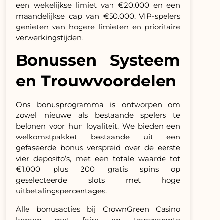
een wekelijkse limiet van €20.000 en een
maandelijkse cap van €50.000. VIP-spelers
genieten van hogere limieten en prioritaire
verwerkingstijden.
Bonussen Systeem
en Trouwvoordelen
Ons bonusprogramma is ontworpen om
zowel nieuwe als bestaande spelers te
belonen voor hun loyaliteit. We bieden een
welkomstpakket bestaande uit een
gefaseerde bonus verspreid over de eerste
vier deposito’s, met een totale waarde tot
€1.000 plus 200 gratis spins op
geselecteerde slots met hoge
uitbetalingspercentages.
Alle bonusacties bij CrownGreen Casino
komen met faire en transparante