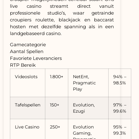
live casino streamt direct vanuit
professionele studio’s, waar getrainde
croupiers roulette, blackjack en baccarat
hosten met dezelfde spanning als in een
landgebaseerd casino.
Gamecategorie
Aantal Spellen
Favoriete Leveranciers
RTP Bereik
Videoslots
1.800+
NetEnt,
94% –
Pragmatic
98.5%
Play
Tafelspellen
150+
Evolution,
97% –
Ezugi
99.6%
Live Casino
250+
Evolution
95% –
Gaming,
99.3%