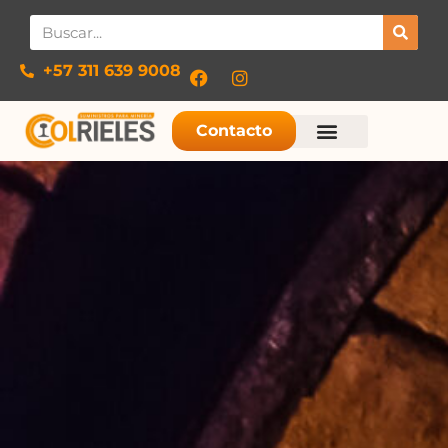
+57 311 639 9008​
Contacto