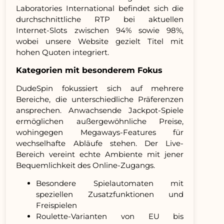
Laboratories International befindet sich die
durchschnittliche RTP bei aktuellen
Internet-Slots zwischen 94% sowie 98%,
wobei unsere Website gezielt Titel mit
hohen Quoten integriert.
Kategorien mit besonderem Fokus
DudeSpin fokussiert sich auf mehrere
Bereiche, die unterschiedliche Präferenzen
ansprechen. Anwachsende Jackpot-Spiele
ermöglichen außergewöhnliche Preise,
wohingegen Megaways-Features für
wechselhafte Abläufe stehen. Der Live-
Bereich vereint echte Ambiente mit jener
Bequemlichkeit des Online-Zugangs.
Besondere Spielautomaten mit
speziellen Zusatzfunktionen und
Freispielen
Roulette-Varianten von EU bis