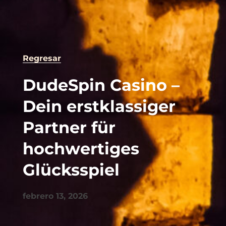
Regresar
DudeSpin Casino –
Dein erstklassiger
Partner für
hochwertiges
Glücksspiel
febrero 13, 2026