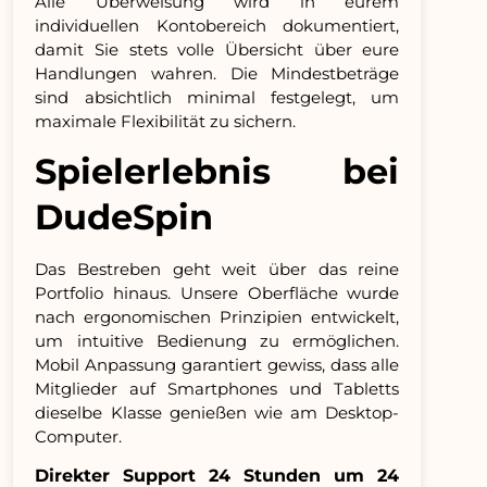
Alle Überweisung wird in eurem
individuellen Kontobereich dokumentiert,
damit Sie stets volle Übersicht über eure
Handlungen wahren. Die Mindestbeträge
sind absichtlich minimal festgelegt, um
maximale Flexibilität zu sichern.
Spielerlebnis bei
DudeSpin
Das Bestreben geht weit über das reine
Portfolio hinaus. Unsere Oberfläche wurde
nach ergonomischen Prinzipien entwickelt,
um intuitive Bedienung zu ermöglichen.
Mobil Anpassung garantiert gewiss, dass alle
Mitglieder auf Smartphones und Tabletts
dieselbe Klasse genießen wie am Desktop-
Computer.
Direkter Support 24 Stunden um 24