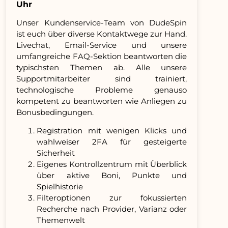
Uhr
Unser Kundenservice-Team von DudeSpin
ist euch über diverse Kontaktwege zur Hand.
Livechat, Email-Service und unsere
umfangreiche FAQ-Sektion beantworten die
typischsten Themen ab. Alle unsere
Supportmitarbeiter sind trainiert,
technologische Probleme genauso
kompetent zu beantworten wie Anliegen zu
Bonusbedingungen.
Registration mit wenigen Klicks und
wahlweiser 2FA für gesteigerte
Sicherheit
Eigenes Kontrollzentrum mit Überblick
über aktive Boni, Punkte und
Spielhistorie
Filteroptionen zur fokussierten
Recherche nach Provider, Varianz oder
Themenwelt