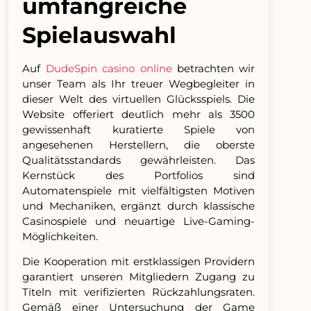
umfangreiche
Spielauswahl
Auf
DudeSpin casino online
betrachten wir
unser Team als Ihr treuer Wegbegleiter in
dieser Welt des virtuellen Glücksspiels. Die
Website offeriert deutlich mehr als 3500
gewissenhaft kuratierte Spiele von
angesehenen Herstellern, die oberste
Qualitätsstandards gewährleisten. Das
Kernstück des Portfolios sind
Automatenspiele mit vielfältigsten Motiven
und Mechaniken, ergänzt durch klassische
Casinospiele und neuartige Live-Gaming-
Möglichkeiten.
Die Kooperation mit erstklassigen Providern
garantiert unseren Mitgliedern Zugang zu
Titeln mit verifizierten Rückzahlungsraten.
Gemäß einer Untersuchung der Game