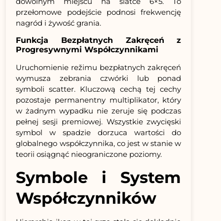
dowolnym miejscu na siatce 6×5. To
przełomowe podejście podnosi frekwencję
nagród i żywość grania.
Funkcja Bezpłatnych Zakręceń z
Progresywnymi Współczynnikami
Uruchomienie režimu bezpłatnych zakręceń
wymusza zebrania czwórki lub ponad
symboli scatter. Kluczową cechą tej cechy
pozostaje permanentny multiplikator, który
w żadnym wypadku nie zeruje się podczas
pełnej sesji premiowej. Wszystkie zwycięski
symbol w spadzie dorzuca wartości do
globalnego współczynnika, co jest w stanie w
teorii osiągnąć nieograniczone poziomy.
Symbole i System
Współczynników