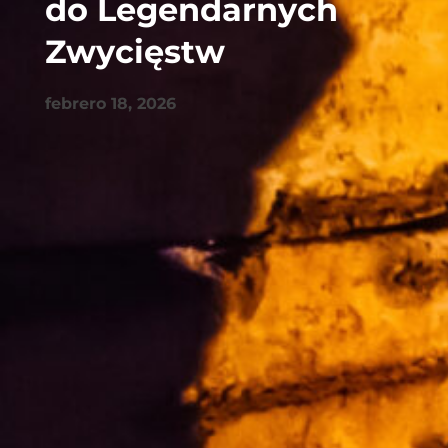
do Legendarnych
Zwycięstw
febrero 18, 2026