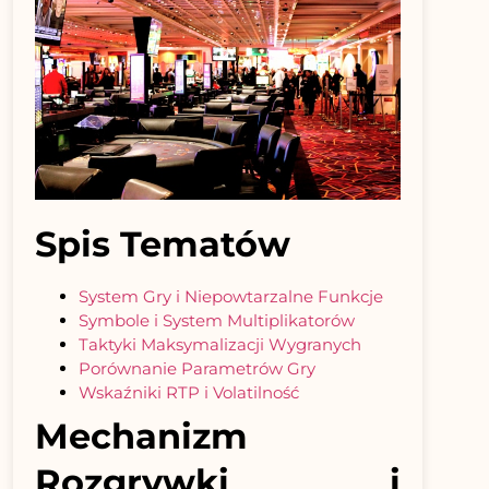
Spis Tematów
System Gry i Niepowtarzalne Funkcje
Symbole i System Multiplikatorów
Taktyki Maksymalizacji Wygranych
Porównanie Parametrów Gry
Wskaźniki RTP i Volatilność
Mechanizm
Rozgrywki i