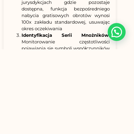
jurysdykcjach gdzie pozostaje
dostępna, funkcja bezpośredniego
nabycia gratisowych obrotów wynosi
100x zakładu standardowej, usuwając
okres oczekiwania
Identyfikacja Serii Mnożników:
Monitorowanie częstotliwości
pojawiania się symboli współczynników
asystuje przewidzieć potencjalne duże
wypłaty
Sesje Szybkie vs Długookresowe:
Duża wariancja preferuje wydłużone
serie, w których prawo dużych wartości
funkcjonuje na plus uczestnika
Konfrontacja
Współczynników
Rozgrywki