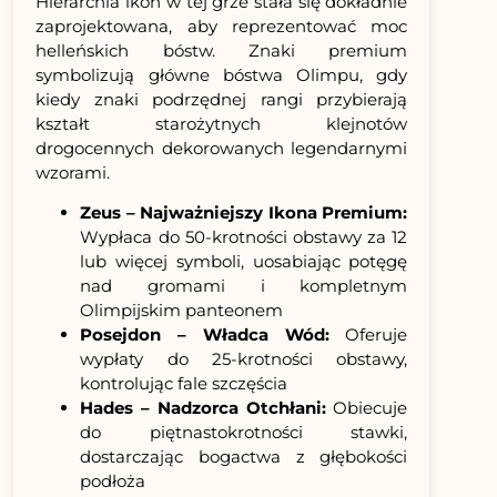
Hierarchia ikon w tej grze stała się dokładnie
zaprojektowana, aby reprezentować moc
helleńskich bóstw. Znaki premium
symbolizują główne bóstwa Olimpu, gdy
kiedy znaki podrzędnej rangi przybierają
kształt starożytnych klejnotów
drogocennych dekorowanych legendarnymi
wzorami.
Zeus – Najważniejszy Ikona Premium:
Wypłaca do 50-krotności obstawy za 12
lub więcej symboli, uosabiając potęgę
nad gromami i kompletnym
Olimpijskim panteonem
Posejdon – Władca Wód:
Oferuje
wypłaty do 25-krotności obstawy,
kontrolując fale szczęścia
Hades – Nadzorca Otchłani:
Obiecuje
do piętnastokrotności stawki,
dostarczając bogactwa z głębokości
podłoża