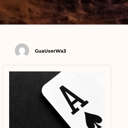
GuaUserWa3