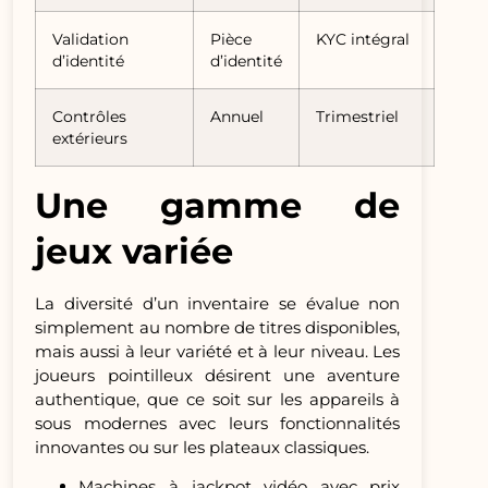
Validation
Pièce
KYC intégral
d’identité
d’identité
Contrôles
Annuel
Trimestriel
extérieurs
Une gamme de
jeux variée
La diversité d’un inventaire se évalue non
simplement au nombre de titres disponibles,
mais aussi à leur variété et à leur niveau. Les
joueurs pointilleux désirent une aventure
authentique, que ce soit sur les appareils à
sous modernes avec leurs fonctionnalités
innovantes ou sur les plateaux classiques.
Machines à jackpot vidéo avec prix