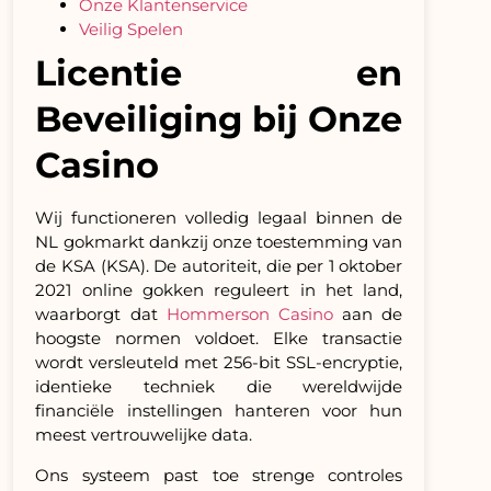
Onze Klantenservice
Veilig Spelen
Licentie en
Beveiliging bij Onze
Casino
Wij functioneren volledig legaal binnen de
NL gokmarkt dankzij onze toestemming van
de KSA (KSA). De autoriteit, die per 1 oktober
2021 online gokken reguleert in het land,
waarborgt dat
Hommerson Casino
aan de
hoogste normen voldoet. Elke transactie
wordt versleuteld met 256-bit SSL-encryptie,
identieke techniek die wereldwijde
financiële instellingen hanteren voor hun
meest vertrouwelijke data.
Ons systeem past toe strenge controles