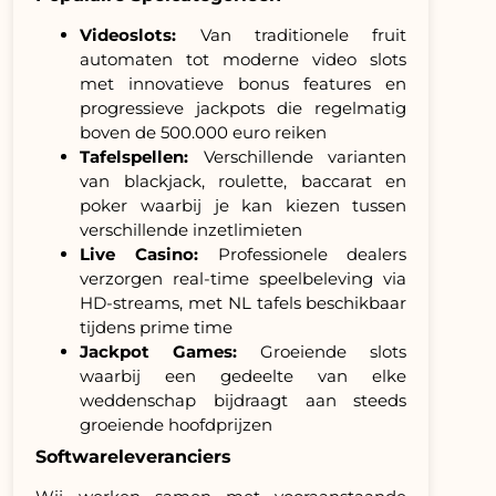
Videoslots:
Van traditionele fruit
automaten tot moderne video slots
met innovatieve bonus features en
progressieve jackpots die regelmatig
boven de 500.000 euro reiken
Tafelspellen:
Verschillende varianten
van blackjack, roulette, baccarat en
poker waarbij je kan kiezen tussen
verschillende inzetlimieten
Live Casino:
Professionele dealers
verzorgen real-time speelbeleving via
HD-streams, met NL tafels beschikbaar
tijdens prime time
Jackpot Games:
Groeiende slots
waarbij een gedeelte van elke
weddenschap bijdraagt aan steeds
groeiende hoofdprijzen
Softwareleveranciers