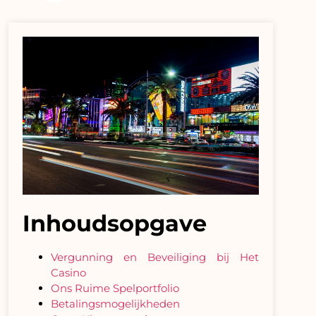
Inhoudsopgave
Vergunning en Beveiliging bij Het
Casino
Ons Ruime Spelportfolio
Betalingsmogelijkheden