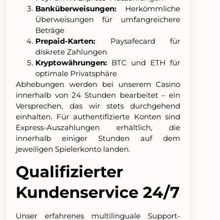
Banküberweisungen:
Herkömmliche
Überweisungen für umfangreichere
Beträge
Prepaid-Karten:
Paysafecard für
diskrete Zahlungen
Kryptowährungen:
BTC und ETH für
optimale Privatsphäre
Abhebungen werden bei unserem Casino
innerhalb von 24 Stunden bearbeitet – ein
Versprechen, das wir stets durchgehend
einhalten. Für authentifizierte Konten sind
Express-Auszahlungen erhältlich, die
innerhalb einiger Stunden auf dem
jeweiligen Spielerkonto landen.
Qualifizierter
Kundenservice 24/7
Unser erfahrenes multilinguale Support-