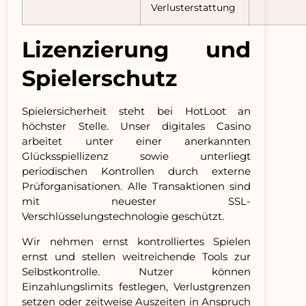
Verlusterstattung
Lizenzierung und
Spielerschutz
Spielersicherheit steht bei HotLoot an
höchster Stelle. Unser digitales Casino
arbeitet unter einer anerkannten
Glücksspiellizenz sowie unterliegt
periodischen Kontrollen durch externe
Prüforganisationen. Alle Transaktionen sind
mit neuester SSL-
Verschlüsselungstechnologie geschützt.
Wir nehmen ernst kontrolliertes Spielen
ernst und stellen weitreichende Tools zur
Selbstkontrolle. Nutzer können
Einzahlungslimits festlegen, Verlustgrenzen
setzen oder zeitweise Auszeiten in Anspruch