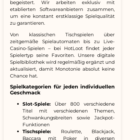
begeistert. Wir arbeiten exklusiv mit
etablierten Softwareanbietern zusammen,
um eine konstant erstklassige Spielqualität
zu garantieren.
Von klassischen Tischspielen über
zeitgemäße Spielautomaten bis zu Live-
Casino-Spielen – bei HotLoot findet jeder
Spielertyp seine Favoriten. Unsere digitale
Spielbibliothek wird regelmäßig ergänzt und
aktualisiert, damit Monotonie absolut keine
Chance hat.
Spielkategorien für jeden individuellen
Geschmack
Slot-Spiele:
Über 800 verschiedene
Titel mit verschiedenen Themen,
Schwankungsbreiten sowie Jackpot-
Funktionen
Tischspiele:
Roulette, Blackjack,
Baccara mit Poker in diversen