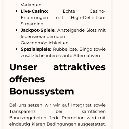
Varianten
Live-Casino:
Echte Casino-
Erfahrungen mit High-Definition-
Streaming
Jackpot-Spiele:
Ansteigende Slots mit
lebensverändernden
Gewinnmöglichkeiten
Spezialspiele:
Rubbellose, Bingo sowie
zusätzliche interessante Alternativen
Unser attraktives
offenes
Bonussystem
Bei uns setzen wir wir auf Integrität sowie
Transparenz bei sämtlichen
Bonusangeboten. Jede Promotion wird mit
eindeutig klaren Bedingungen ausgestattet,