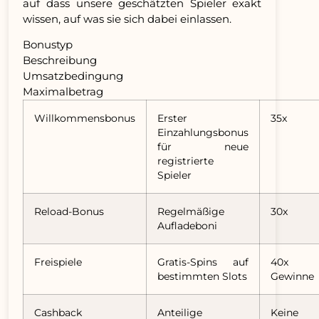
auf dass unsere geschätzten Spieler exakt
wissen, auf was sie sich dabei einlassen.
Bonustyp
Beschreibung
Umsatzbedingung
Maximalbetrag
Willkommensbonus
Erster
35x
Einzahlungsbonus
für neue
registrierte
Spieler
Reload-Bonus
Regelmäßige
30x
Aufladeboni
Freispiele
Gratis-Spins auf
40x
bestimmten Slots
Gewinne
Cashback
Anteilige
Keine