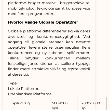
platforme bruger massivt i brugeroplevelse,
mobilteknologi teknologi samt kundeservice
med flere sprogvarianter.
Hvorfor Vælge Globale Operatører
Globale platforme differentierer sig via deres
diversitet og konkurrencedygtighed. Ved
adgang til globale arenaer kan nævnte
operatører levere større præmiepuljer, flere
konkurrencer og nyskabende spilformater.
Tillige betyder konkurrencen mellem
forskellige jurisdiktioner, at spillere hyppigt
finder mere attraktive vilkår og større værdi
af deres tid.
Type
Lokale Platforme
Udenlandske Platforme
Spiludvalg
500-1000
2000-5000+
spil
spil